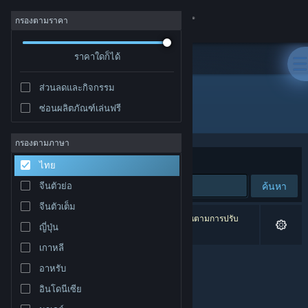
เข้าสู่ระบบ
กรองตามราคา
ร้านค้า
ราคาใดก็ได้
ส่วนลดและกิจกรรม
ชุมชน
ซ่อนผลิตภัณฑ์เล่นฟรี
ผู้พัฒนา: NatsumeAtari
เกี่ยวกับ
กรองตามภาษา
จัดเรียงตาม
ความเกี่ยวข้อง
ไทย
ฝ่ายสนับสนุน
ค้นหา
จีนตัวย่อ
จีนตัวเต็ม
เปลี่ยนภาษา
0 ผลลัพธ์ตรงกับที่คุณค้นหา 4 ผลิตภัณฑ์ได้ถูกละเว้นตามการปรับ
ญี่ปุ่น
แต่งของคุณ
รับแอป Steam แบบพกพา
เกาหลี
อาหรับ
ชมเว็บไซต์สำหรับเดสก์ท็อป
อินโดนีเซีย