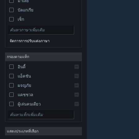
มาเลย์
บัลแกเรีย
เช็ก
เดนมาร์ก
เยอรมัน
จัดการการปรับแต่งภาษา
อังกฤษ
สเปน
กรองตามแท็ก
สเปน-ลาตินอเมริกา
อินดี้
กรีก
แอ็คชัน
ผจญภัย
แคชชวล
ผู้เล่นคนเดียว
© Valve Corporation สงวนลิขสิทธิ์ เครื่องหมายการค้า
จำลองสถานการณ์
ทั้งหมดเป็นทรัพย์สินของเจ้าของที่เกี่ยวข้องในสหรัฐอเมริกา
และประเทศอื่น
นโยบายความเป็นส่วนตัว
|
กฎหมาย
|
เกมสวมบทบาท
การช่วยการเข้าถึง
|
ข้อตกลงการสมัครสมาชิกของ
Steam
|
การคืนเงิน
|
คุกกี้
แสดงประเภทที่เลือก
กลยุทธ์