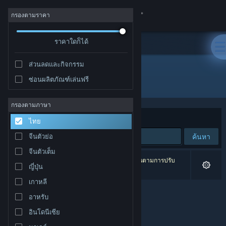
เข้าสู่ระบบ
กรองตามราคา
ร้านค้า
ราคาใดก็ได้
ส่วนลดและกิจกรรม
ชุมชน
ซ่อนผลิตภัณฑ์เล่นฟรี
ผู้พัฒนา: NIRVANA
เกี่ยวกับ
กรองตามภาษา
จัดเรียงตาม
ความเกี่ยวข้อง
ไทย
ฝ่ายสนับสนุน
ค้นหา
จีนตัวย่อ
จีนตัวเต็ม
เปลี่ยนภาษา
0 ผลลัพธ์ตรงกับที่คุณค้นหา 1 ผลิตภัณฑ์ได้ถูกละเว้นตามการปรับ
ญี่ปุ่น
แต่งของคุณ
รับแอป Steam แบบพกพา
เกาหลี
อาหรับ
ชมเว็บไซต์สำหรับเดสก์ท็อป
อินโดนีเซีย