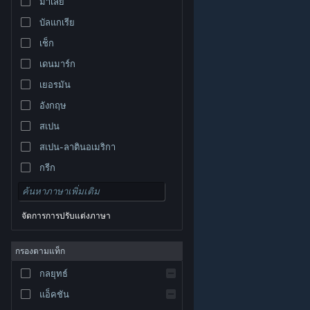
มาเลย์
บัลแกเรีย
เช็ก
เดนมาร์ก
เยอรมัน
อังกฤษ
สเปน
สเปน-ลาตินอเมริกา
กรีก
จัดการการปรับแต่งภาษา
© Valve Corporation สงวนลิขสิทธิ์ เครื่องหมายการค้า
กรองตามแท็ก
ทั้งหมดเป็นทรัพย์สินของเจ้าของที่เกี่ยวข้องในสหรัฐอเมริกา
และประเทศอื่น
นโยบายความเป็นส่วนตัว
|
กฎหมาย
|
กลยุทธ์
การช่วยการเข้าถึง
|
ข้อตกลงการสมัครสมาชิกของ
Steam
|
การคืนเงิน
|
คุกกี้
แอ็คชัน