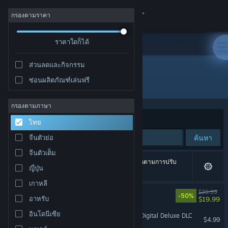
เข้าสู่ระบบ
กรองตามราคา
ร้านค้า
ราคาใดก็ได้
ส่วนลดและกิจกรรม
ชุมชน
ซ่อนผลิตภัณฑ์เล่นฟรี
ผู้พัฒนา: Monstars Inc.
เกี่ยวกับ
กรองตามภาษา
จัดเรียงตาม
ความเกี่ยวข้อง
ไทย
ฝ่ายสนับสนุน
ค้นหา
จีนตัวย่อ
จีนตัวเต็ม
เปลี่ยนภาษา
3 ผลลัพธ์ตรงกับที่คุณค้นหา 4 ผลิตภัณฑ์ได้ถูกละเว้นตามการปรับ
ญี่ปุ่น
แต่งของคุณ
รับแอป Steam แบบพกพา
เกาหลี
Tetris® Effect: Connected
$39.99
-50%
อาหรับ
$19.99
ชมเว็บไซต์สำหรับเดสก์ท็อป
รองรับ VR
อินโดนีเซีย
Tetris® Effect: Connected Digital Deluxe DLC
$4.99