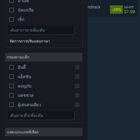
มาเลย์
Lumines Arise Original Soundtrack
$9.99
-20%
บัลแกเรีย
$7.99
เช็ก
เดนมาร์ก
เยอรมัน
จัดการการปรับแต่งภาษา
อังกฤษ
สเปน
กรองตามแท็ก
สเปน-ลาตินอเมริกา
อินดี้
กรีก
แอ็คชัน
ผจญภัย
แคชชวล
ผู้เล่นคนเดียว
© Valve Corporation สงวนลิขสิทธิ์ เครื่องหมายการค้า
จำลองสถานการณ์
ทั้งหมดเป็นทรัพย์สินของเจ้าของที่เกี่ยวข้องในสหรัฐอเมริกา
และประเทศอื่น
นโยบายความเป็นส่วนตัว
|
กฎหมาย
|
เกมสวมบทบาท
การช่วยการเข้าถึง
|
ข้อตกลงการสมัครสมาชิกของ
Steam
|
การคืนเงิน
|
คุกกี้
แสดงประเภทที่เลือก
กลยุทธ์