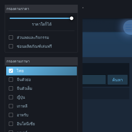
เข้าสู่ระบบ
กรองตามราคา
ร้านค้า
ราคาใดก็ได้
ส่วนลดและกิจกรรม
ชุมชน
ซ่อนผลิตภัณฑ์เล่นฟรี
ผู้พัฒนา: MomGame
เกี่ยวกับ
กรองตามภาษา
จัดเรียงตาม
ความเกี่ยวข้อง
ไทย
ฝ่ายสนับสนุน
ค้นหา
จีนตัวย่อ
จีนตัวเต็ม
เปลี่ยนภาษา
0 ผลลัพธ์ตรงกับที่คุณค้นหา
ญี่ปุ่น
รับแอป Steam แบบพกพา
เกาหลี
อาหรับ
ชมเว็บไซต์สำหรับเดสก์ท็อป
อินโดนีเซีย