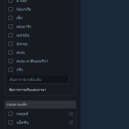
มาเลย์
บัลแกเรีย
เช็ก
เดนมาร์ก
เยอรมัน
อังกฤษ
สเปน
สเปน-ลาตินอเมริกา
กรีก
จัดการการปรับแต่งภาษา
© Valve Corporation สงวนลิขสิทธิ์ เครื่องหมายการค้า
กรองตามแท็ก
ทั้งหมดเป็นทรัพย์สินของเจ้าของที่เกี่ยวข้องในสหรัฐอเมริกา
และประเทศอื่น
นโยบายความเป็นส่วนตัว
|
กฎหมาย
|
กลยุทธ์
การช่วยการเข้าถึง
|
ข้อตกลงการสมัครสมาชิกของ
Steam
|
การคืนเงิน
|
คุกกี้
แอ็คชัน