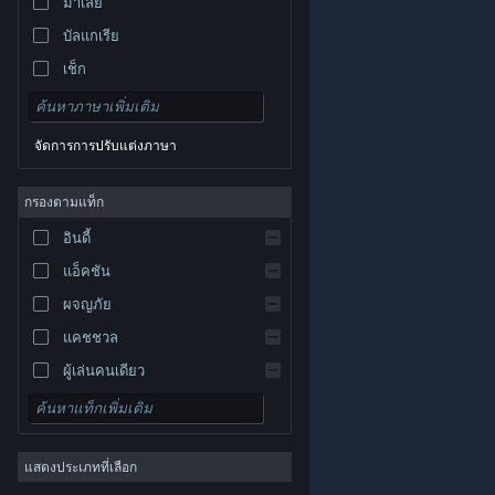
มาเลย์
บัลแกเรีย
เช็ก
เดนมาร์ก
เยอรมัน
จัดการการปรับแต่งภาษา
อังกฤษ
สเปน
กรองตามแท็ก
สเปน-ลาตินอเมริกา
อินดี้
กรีก
แอ็คชัน
ผจญภัย
แคชชวล
ผู้เล่นคนเดียว
© Valve Corporation สงวนลิขสิทธิ์ เครื่องหมายการค้า
จำลองสถานการณ์
ทั้งหมดเป็นทรัพย์สินของเจ้าของที่เกี่ยวข้องในสหรัฐอเมริกา
และประเทศอื่น
นโยบายความเป็นส่วนตัว
|
กฎหมาย
|
เกมสวมบทบาท
การช่วยการเข้าถึง
|
ข้อตกลงการสมัครสมาชิกของ
Steam
|
การคืนเงิน
|
คุกกี้
แสดงประเภทที่เลือก
กลยุทธ์