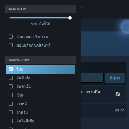
เข้าสู่ระบบ
กรองตามราคา
ร้านค้า
ราคาใดก็ได้
ส่วนลดและกิจกรรม
ชุมชน
ซ่อนผลิตภัณฑ์เล่นฟรี
ผู้พัฒนา: Lucy B. Locks
เกี่ยวกับ
กรองตามภาษา
จัดเรียงตาม
ความเกี่ยวข้อง
ไทย
ฝ่ายสนับสนุน
ค้นหา
จีนตัวย่อ
จีนตัวเต็ม
เปลี่ยนภาษา
1 ผลลัพธ์ตรงกับที่คุณค้นหา 1 ผลิตภัณฑ์ได้ถูกละเว้นตามการปรับ
ญี่ปุ่น
แต่งของคุณ
รับแอป Steam แบบพกพา
เกาหลี
Lucid Blocks Soundtrack
$5.99
อาหรับ
ชมเว็บไซต์สำหรับเดสก์ท็อป
อินโดนีเซีย