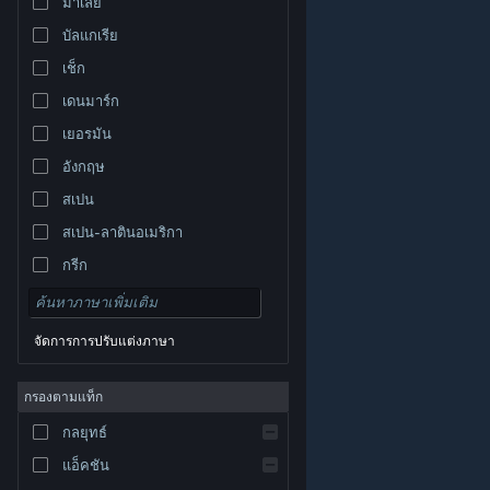
มาเลย์
บัลแกเรีย
เช็ก
เดนมาร์ก
เยอรมัน
อังกฤษ
สเปน
สเปน-ลาตินอเมริกา
กรีก
จัดการการปรับแต่งภาษา
© Valve Corporation สงวนลิขสิทธิ์ เครื่องหมายการค้า
กรองตามแท็ก
ทั้งหมดเป็นทรัพย์สินของเจ้าของที่เกี่ยวข้องในสหรัฐอเมริกา
และประเทศอื่น
นโยบายความเป็นส่วนตัว
|
กฎหมาย
|
กลยุทธ์
การช่วยการเข้าถึง
|
ข้อตกลงการสมัครสมาชิกของ
Steam
|
การคืนเงิน
|
คุกกี้
แอ็คชัน