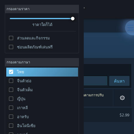
เข้าสู่ระบบ
กรองตามราคา
ร้านค้า
ราคาใดก็ได้
ส่วนลดและกิจกรรม
ชุมชน
ซ่อนผลิตภัณฑ์เล่นฟรี
ผู้พัฒนา: Lonestone Studio
เกี่ยวกับ
กรองตามภาษา
จัดเรียงตาม
ความเกี่ยวข้อง
ไทย
ฝ่ายสนับสนุน
ค้นหา
จีนตัวย่อ
จีนตัวเต็ม
เปลี่ยนภาษา
1 ผลลัพธ์ตรงกับที่คุณค้นหา 2 ผลิตภัณฑ์ได้ถูกละเว้นตามการปรับ
ญี่ปุ่น
แต่งของคุณ
รับแอป Steam แบบพกพา
เกาหลี
Neoproxima Soundtrack
$2.99
อาหรับ
ชมเว็บไซต์สำหรับเดสก์ท็อป
อินโดนีเซีย