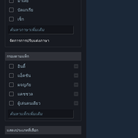
มาเลย์
บัลแกเรีย
เช็ก
เดนมาร์ก
เยอรมัน
จัดการการปรับแต่งภาษา
อังกฤษ
สเปน
กรองตามแท็ก
สเปน-ลาตินอเมริกา
อินดี้
กรีก
แอ็คชัน
ผจญภัย
แคชชวล
ผู้เล่นคนเดียว
© Valve Corporation สงวนลิขสิทธิ์ เครื่องหมายการค้า
จำลองสถานการณ์
ทั้งหมดเป็นทรัพย์สินของเจ้าของที่เกี่ยวข้องในสหรัฐอเมริกา
และประเทศอื่น
นโยบายความเป็นส่วนตัว
|
กฎหมาย
|
เกมสวมบทบาท
การช่วยการเข้าถึง
|
ข้อตกลงการสมัครสมาชิกของ
Steam
|
การคืนเงิน
|
คุกกี้
แสดงประเภทที่เลือก
กลยุทธ์