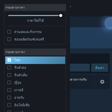
เข้าสู่ระบบ
กรองตามราคา
ร้านค้า
ราคาใดก็ได้
ส่วนลดและกิจกรรม
ชุมชน
ซ่อนผลิตภัณฑ์เล่นฟรี
ผู้พัฒนา: Kayisoft
เกี่ยวกับ
กรองตามภาษา
จัดเรียงตาม
ความเกี่ยวข้อง
ไทย
ฝ่ายสนับสนุน
ค้นหา
จีนตัวย่อ
จีนตัวเต็ม
เปลี่ยนภาษา
0 ผลลัพธ์ตรงกับที่คุณค้นหา 2 ผลิตภัณฑ์ได้ถูกละเว้นตามการปรับ
ญี่ปุ่น
แต่งของคุณ
รับแอป Steam แบบพกพา
เกาหลี
อาหรับ
ชมเว็บไซต์สำหรับเดสก์ท็อป
อินโดนีเซีย