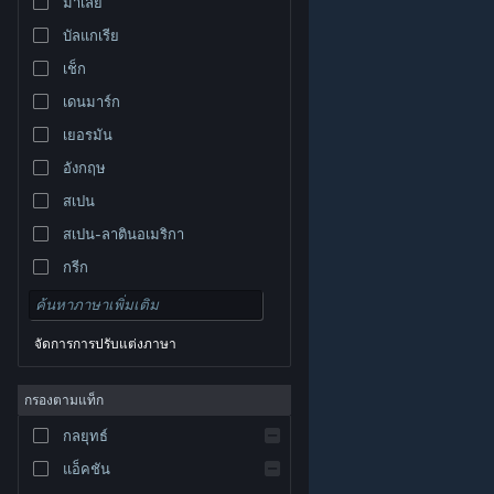
มาเลย์
บัลแกเรีย
เช็ก
เดนมาร์ก
เยอรมัน
อังกฤษ
สเปน
สเปน-ลาตินอเมริกา
กรีก
จัดการการปรับแต่งภาษา
© Valve Corporation สงวนลิขสิทธิ์ เครื่องหมายการค้า
กรองตามแท็ก
ทั้งหมดเป็นทรัพย์สินของเจ้าของที่เกี่ยวข้องในสหรัฐอเมริกา
และประเทศอื่น
นโยบายความเป็นส่วนตัว
|
กฎหมาย
|
กลยุทธ์
การช่วยการเข้าถึง
|
ข้อตกลงการสมัครสมาชิกของ
Steam
|
การคืนเงิน
|
คุกกี้
แอ็คชัน