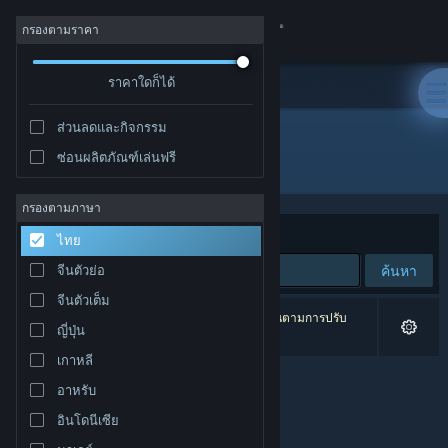
เข้าสู่ระบบ
กรองตามราคา
ร้านค้า
ราคาใดก็ได้
ส่วนลดและกิจกรรม
ชุมชน
ซ่อนผลิตภัณฑ์เล่นฟรี
ผู้พัฒนา: Joker Studio
เกี่ยวกับ
กรองตามภาษา
จัดเรียงตาม
ความเกี่ยวข้อง
ไทย
ฝ่ายสนับสนุน
ค้นหา
จีนตัวย่อ
จีนตัวเต็ม
เปลี่ยนภาษา
0 ผลลัพธ์ตรงกับที่คุณค้นหา 1 ผลิตภัณฑ์ได้ถูกละเว้นตามการปรับ
ญี่ปุ่น
แต่งของคุณ
รับแอป Steam แบบพกพา
เกาหลี
อาหรับ
ชมเว็บไซต์สำหรับเดสก์ท็อป
อินโดนีเซีย