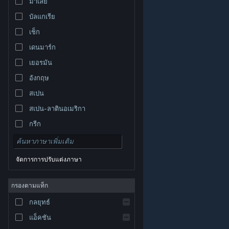
มาเลย์
บัลแกเรีย
เช็ก
เดนมาร์ก
เยอรมัน
อังกฤษ
สเปน
สเปน-ลาตินอเมริกา
กรีก
จัดการการปรับแต่งภาษา
© Valve Corporation สงวนลิขสิทธิ์ เครื่องหมายการค้า
กรองตามแท็ก
ทั้งหมดเป็นทรัพย์สินของเจ้าของที่เกี่ยวข้องในสหรัฐอเมริกา
และประเทศอื่น
นโยบายความเป็นส่วนตัว
|
กฎหมาย
|
กลยุทธ์
การช่วยการเข้าถึง
|
ข้อตกลงการสมัครสมาชิกของ
Steam
|
การคืนเงิน
|
คุกกี้
แอ็คชัน