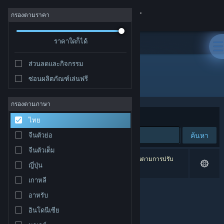
เข้าสู่ระบบ
กรองตามราคา
ร้านค้า
ราคาใดก็ได้
ส่วนลดและกิจกรรม
ชุมชน
ซ่อนผลิตภัณฑ์เล่นฟรี
ผู้พัฒนา: Hont
เกี่ยวกับ
กรองตามภาษา
จัดเรียงตาม
ความเกี่ยวข้อง
ไทย
ฝ่ายสนับสนุน
ค้นหา
จีนตัวย่อ
จีนตัวเต็ม
เปลี่ยนภาษา
0 ผลลัพธ์ตรงกับที่คุณค้นหา 2 ผลิตภัณฑ์ได้ถูกละเว้นตามการปรับ
ญี่ปุ่น
แต่งของคุณ
รับแอป Steam แบบพกพา
เกาหลี
อาหรับ
ชมเว็บไซต์สำหรับเดสก์ท็อป
อินโดนีเซีย