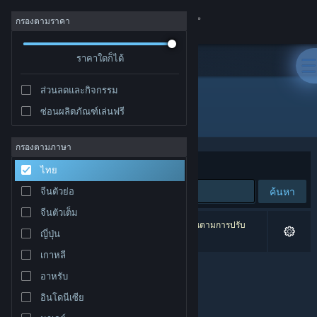
เข้าสู่ระบบ
กรองตามราคา
ร้านค้า
ราคาใดก็ได้
ส่วนลดและกิจกรรม
ชุมชน
ซ่อนผลิตภัณฑ์เล่นฟรี
ผู้พัฒนา: Homeostase
เกี่ยวกับ
กรองตามภาษา
จัดเรียงตาม
ความเกี่ยวข้อง
ไทย
ฝ่ายสนับสนุน
ค้นหา
จีนตัวย่อ
จีนตัวเต็ม
เปลี่ยนภาษา
0 ผลลัพธ์ตรงกับที่คุณค้นหา 1 ผลิตภัณฑ์ได้ถูกละเว้นตามการปรับ
ญี่ปุ่น
แต่งของคุณ
รับแอป Steam แบบพกพา
เกาหลี
อาหรับ
ชมเว็บไซต์สำหรับเดสก์ท็อป
อินโดนีเซีย