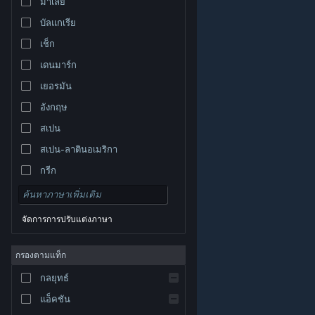
มาเลย์
บัลแกเรีย
เช็ก
เดนมาร์ก
เยอรมัน
อังกฤษ
สเปน
สเปน-ลาตินอเมริกา
กรีก
จัดการการปรับแต่งภาษา
© Valve Corporation สงวนลิขสิทธิ์ เครื่องหมายการค้า
กรองตามแท็ก
ทั้งหมดเป็นทรัพย์สินของเจ้าของที่เกี่ยวข้องในสหรัฐอเมริกา
และประเทศอื่น
นโยบายความเป็นส่วนตัว
|
กฎหมาย
|
กลยุทธ์
การช่วยการเข้าถึง
|
ข้อตกลงการสมัครสมาชิกของ
Steam
|
การคืนเงิน
|
คุกกี้
แอ็คชัน