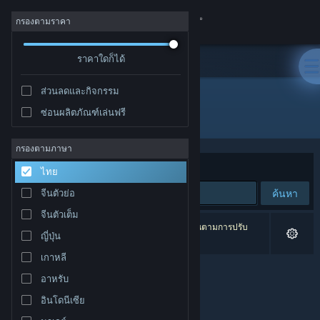
เข้าสู่ระบบ
กรองตามราคา
ร้านค้า
ราคาใดก็ได้
ส่วนลดและกิจกรรม
ชุมชน
ซ่อนผลิตภัณฑ์เล่นฟรี
ผู้พัฒนา: Glitchr Studio
เกี่ยวกับ
กรองตามภาษา
จัดเรียงตาม
ความเกี่ยวข้อง
ไทย
ฝ่ายสนับสนุน
ค้นหา
จีนตัวย่อ
จีนตัวเต็ม
เปลี่ยนภาษา
0 ผลลัพธ์ตรงกับที่คุณค้นหา 4 ผลิตภัณฑ์ได้ถูกละเว้นตามการปรับ
ญี่ปุ่น
แต่งของคุณ
รับแอป Steam แบบพกพา
เกาหลี
อาหรับ
ชมเว็บไซต์สำหรับเดสก์ท็อป
อินโดนีเซีย