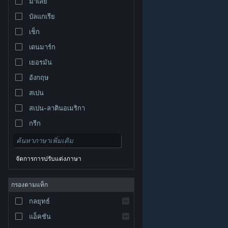
มาเลย์
บัลแกเรีย
เช็ก
เดนมาร์ก
เยอรมัน
อังกฤษ
สเปน
สเปน-ลาตินอเมริกา
กรีก
จัดการการปรับแต่งภาษา
© Valve Corporation สงวนลิขสิทธิ์ เครื่องหมายการค้า
กรองตามแท็ก
ทั้งหมดเป็นทรัพย์สินของเจ้าของที่เกี่ยวข้องในสหรัฐอเมริกา
และประเทศอื่น
นโยบายความเป็นส่วนตัว
|
กฎหมาย
|
กลยุทธ์
การช่วยการเข้าถึง
|
ข้อตกลงการสมัครสมาชิกของ
Steam
|
การคืนเงิน
|
คุกกี้
แอ็คชัน