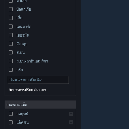
มาเลย์
บัลแกเรีย
เช็ก
เดนมาร์ก
เยอรมัน
อังกฤษ
สเปน
สเปน-ลาตินอเมริกา
กรีก
จัดการการปรับแต่งภาษา
© Valve Corporation สงวนลิขสิทธิ์ เครื่องหมายการค้า
กรองตามแท็ก
ทั้งหมดเป็นทรัพย์สินของเจ้าของที่เกี่ยวข้องในสหรัฐอเมริกา
และประเทศอื่น
นโยบายความเป็นส่วนตัว
|
กฎหมาย
|
กลยุทธ์
การช่วยการเข้าถึง
|
ข้อตกลงการสมัครสมาชิกของ
Steam
|
การคืนเงิน
|
คุกกี้
แอ็คชัน