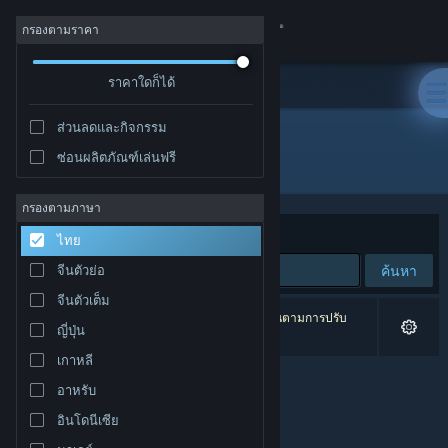
เข้าสู่ระบบ
กรองตามราคา
ร้านค้า
ราคาใดก็ได้
ส่วนลดและกิจกรรม
ชุมชน
ซ่อนผลิตภัณฑ์เล่นฟรี
ผู้พัฒนา: Ghost Gaming
เกี่ยวกับ
กรองตามภาษา
จัดเรียงตาม
ความเกี่ยวข้อง
ไทย
ฝ่ายสนับสนุน
ค้นหา
จีนตัวย่อ
จีนตัวเต็ม
เปลี่ยนภาษา
0 ผลลัพธ์ตรงกับที่คุณค้นหา 1 ผลิตภัณฑ์ได้ถูกละเว้นตามการปรับ
ญี่ปุ่น
แต่งของคุณ
รับแอป Steam แบบพกพา
เกาหลี
อาหรับ
ชมเว็บไซต์สำหรับเดสก์ท็อป
อินโดนีเซีย