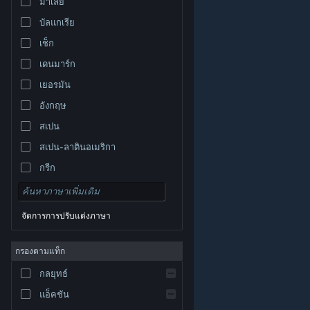
มาเลย์
บัลแกเรีย
เช็ก
เดนมาร์ก
เยอรมัน
อังกฤษ
สเปน
สเปน-ลาตินอเมริกา
กรีก
จัดการการปรับแต่งภาษา
© Valve Corporation สงวนลิขสิทธิ์ เครื่องหมายการค้า
กรองตามแท็ก
ทั้งหมดเป็นทรัพย์สินของเจ้าของที่เกี่ยวข้องในสหรัฐอเมริกา
และประเทศอื่น
นโยบายความเป็นส่วนตัว
|
กฎหมาย
|
กลยุทธ์
การช่วยการเข้าถึง
|
ข้อตกลงการสมัครสมาชิกของ
Steam
|
การคืนเงิน
|
คุกกี้
แอ็คชัน