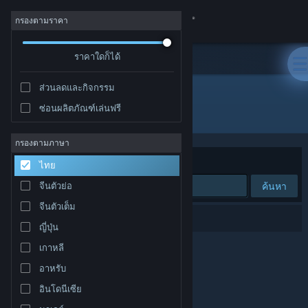
เข้าสู่ระบบ
กรองตามราคา
ร้านค้า
ราคาใดก็ได้
ส่วนลดและกิจกรรม
ชุมชน
ซ่อนผลิตภัณฑ์เล่นฟรี
ผู้พัฒนา: GDG Entertainment
เกี่ยวกับ
กรองตามภาษา
จัดเรียงตาม
ความเกี่ยวข้อง
ไทย
ฝ่ายสนับสนุน
ค้นหา
จีนตัวย่อ
จีนตัวเต็ม
เปลี่ยนภาษา
0 ผลลัพธ์ตรงกับที่คุณค้นหา
ญี่ปุ่น
รับแอป Steam แบบพกพา
เกาหลี
อาหรับ
ชมเว็บไซต์สำหรับเดสก์ท็อป
อินโดนีเซีย