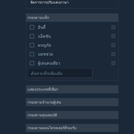
จัดการการปรับแต่งภาษา
อังกฤษ
สเปน
กรองตามแท็ก
สเปน-ลาตินอเมริกา
อินดี้
กรีก
แอ็คชัน
ผจญภัย
แคชชวล
ผู้เล่นคนเดียว
จำลองสถานการณ์
เกมสวมบทบาท
แสดงประเภทที่เลือก
กลยุทธ์
2 มิติ
กรองตามจำนวนผู้เล่น
เล่นระหว่างการพัฒนา
กรองตามคุณสมบัติ
3 มิติ
เล่นฟรี
กรองตามคอนโทรลเลอร์ที่รองรับ