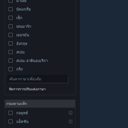
มาเลย์
บัลแกเรีย
เช็ก
เดนมาร์ก
เยอรมัน
อังกฤษ
สเปน
สเปน-ลาตินอเมริกา
กรีก
จัดการการปรับแต่งภาษา
© Valve Corporation สงวนลิขสิทธิ์ เครื่องหมายการค้า
กรองตามแท็ก
ทั้งหมดเป็นทรัพย์สินของเจ้าของที่เกี่ยวข้องในสหรัฐอเมริกา
และประเทศอื่น
นโยบายความเป็นส่วนตัว
|
กฎหมาย
|
กลยุทธ์
การช่วยการเข้าถึง
|
ข้อตกลงการสมัครสมาชิกของ
Steam
|
การคืนเงิน
|
คุกกี้
แอ็คชัน