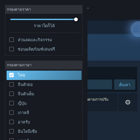
เข้าสู่ระบบ
กรองตามราคา
ร้านค้า
ราคาใดก็ได้
ส่วนลดและกิจกรรม
ชุมชน
ซ่อนผลิตภัณฑ์เล่นฟรี
ผู้พัฒนา: Evil Raptor
เกี่ยวกับ
กรองตามภาษา
จัดเรียงตาม
ความเกี่ยวข้อง
ไทย
ฝ่ายสนับสนุน
ค้นหา
จีนตัวย่อ
จีนตัวเต็ม
เปลี่ยนภาษา
0 ผลลัพธ์ตรงกับที่คุณค้นหา 3 ผลิตภัณฑ์ได้ถูกละเว้นตามการปรับ
ญี่ปุ่น
แต่งของคุณ
รับแอป Steam แบบพกพา
เกาหลี
อาหรับ
ชมเว็บไซต์สำหรับเดสก์ท็อป
อินโดนีเซีย