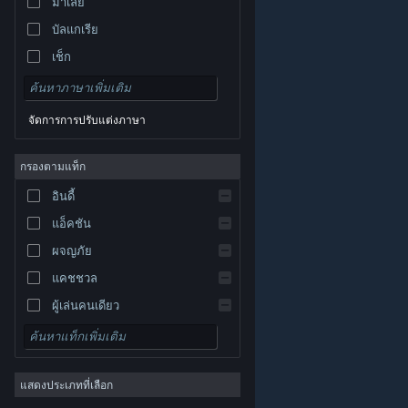
มาเลย์
บัลแกเรีย
เช็ก
เดนมาร์ก
เยอรมัน
จัดการการปรับแต่งภาษา
อังกฤษ
สเปน
กรองตามแท็ก
สเปน-ลาตินอเมริกา
อินดี้
กรีก
แอ็คชัน
ผจญภัย
แคชชวล
ผู้เล่นคนเดียว
© Valve Corporation สงวนลิขสิทธิ์ เครื่องหมายการค้า
จำลองสถานการณ์
ทั้งหมดเป็นทรัพย์สินของเจ้าของที่เกี่ยวข้องในสหรัฐอเมริกา
และประเทศอื่น
นโยบายความเป็นส่วนตัว
|
กฎหมาย
|
เกมสวมบทบาท
การช่วยการเข้าถึง
|
ข้อตกลงการสมัครสมาชิกของ
Steam
|
การคืนเงิน
|
คุกกี้
แสดงประเภทที่เลือก
กลยุทธ์