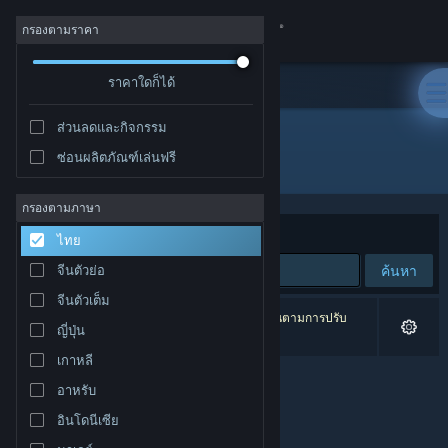
เข้าสู่ระบบ
กรองตามราคา
ร้านค้า
ราคาใดก็ได้
ส่วนลดและกิจกรรม
ชุมชน
ซ่อนผลิตภัณฑ์เล่นฟรี
ผู้พัฒนา: Eliser Wiedemann
เกี่ยวกับ
กรองตามภาษา
จัดเรียงตาม
ความเกี่ยวข้อง
ไทย
ฝ่ายสนับสนุน
ค้นหา
จีนตัวย่อ
จีนตัวเต็ม
เปลี่ยนภาษา
0 ผลลัพธ์ตรงกับที่คุณค้นหา 1 ผลิตภัณฑ์ได้ถูกละเว้นตามการปรับ
ญี่ปุ่น
แต่งของคุณ
รับแอป Steam แบบพกพา
เกาหลี
อาหรับ
ชมเว็บไซต์สำหรับเดสก์ท็อป
อินโดนีเซีย