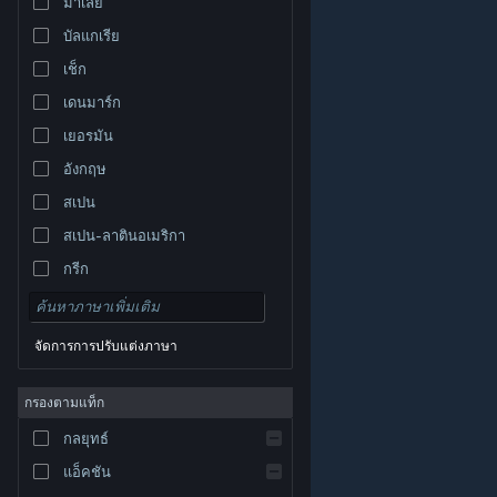
มาเลย์
บัลแกเรีย
เช็ก
เดนมาร์ก
เยอรมัน
อังกฤษ
สเปน
สเปน-ลาตินอเมริกา
กรีก
จัดการการปรับแต่งภาษา
© Valve Corporation สงวนลิขสิทธิ์ เครื่องหมายการค้า
กรองตามแท็ก
ทั้งหมดเป็นทรัพย์สินของเจ้าของที่เกี่ยวข้องในสหรัฐอเมริกา
และประเทศอื่น
นโยบายความเป็นส่วนตัว
|
กฎหมาย
|
กลยุทธ์
การช่วยการเข้าถึง
|
ข้อตกลงการสมัครสมาชิกของ
Steam
|
การคืนเงิน
|
คุกกี้
แอ็คชัน