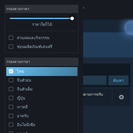
เข้าสู่ระบบ
กรองตามราคา
ร้านค้า
ราคาใดก็ได้
ส่วนลดและกิจกรรม
ชุมชน
ซ่อนผลิตภัณฑ์เล่นฟรี
ผู้พัฒนา: Delattre &amp; Harger
เกี่ยวกับ
กรองตามภาษา
จัดเรียงตาม
ความเกี่ยวข้อง
ไทย
ฝ่ายสนับสนุน
ค้นหา
จีนตัวย่อ
จีนตัวเต็ม
เปลี่ยนภาษา
0 ผลลัพธ์ตรงกับที่คุณค้นหา 1 ผลิตภัณฑ์ได้ถูกละเว้นตามการปรับ
ญี่ปุ่น
แต่งของคุณ
รับแอป Steam แบบพกพา
เกาหลี
อาหรับ
ชมเว็บไซต์สำหรับเดสก์ท็อป
อินโดนีเซีย