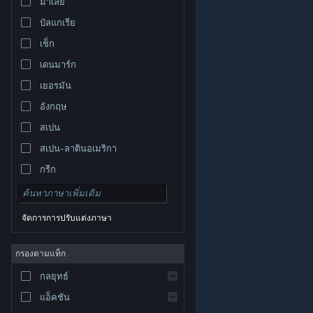
มาเลย์
บัลแกเรีย
เช็ก
เดนมาร์ก
เยอรมัน
อังกฤษ
สเปน
สเปน-ลาตินอเมริกา
กรีก
จัดการการปรับแต่งภาษา
© Valve Corporation สงวนลิขสิทธิ์ เครื่องหมายการค้า
กรองตามแท็ก
ทั้งหมดเป็นทรัพย์สินของเจ้าของที่เกี่ยวข้องในสหรัฐอเมริกา
และประเทศอื่น
นโยบายความเป็นส่วนตัว
|
กฎหมาย
|
กลยุทธ์
การช่วยการเข้าถึง
|
ข้อตกลงการสมัครสมาชิกของ
Steam
|
การคืนเงิน
|
คุกกี้
แอ็คชัน