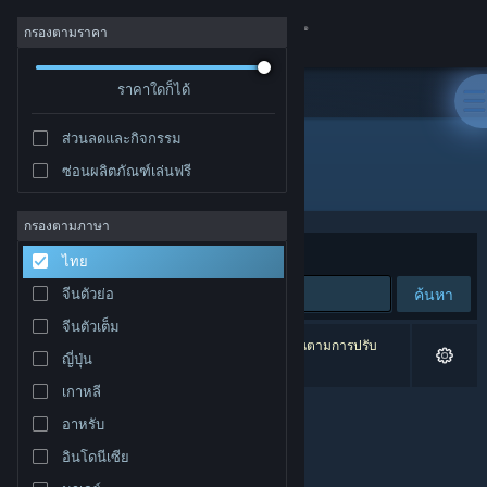
เข้าสู่ระบบ
กรองตามราคา
ร้านค้า
ราคาใดก็ได้
ส่วนลดและกิจกรรม
ชุมชน
ซ่อนผลิตภัณฑ์เล่นฟรี
ผู้พัฒนา: Breakpoint Games
เกี่ยวกับ
กรองตามภาษา
จัดเรียงตาม
ความเกี่ยวข้อง
ไทย
ฝ่ายสนับสนุน
ค้นหา
จีนตัวย่อ
จีนตัวเต็ม
เปลี่ยนภาษา
0 ผลลัพธ์ตรงกับที่คุณค้นหา 5 ผลิตภัณฑ์ได้ถูกละเว้นตามการปรับ
ญี่ปุ่น
แต่งของคุณ
รับแอป Steam แบบพกพา
เกาหลี
อาหรับ
ชมเว็บไซต์สำหรับเดสก์ท็อป
อินโดนีเซีย