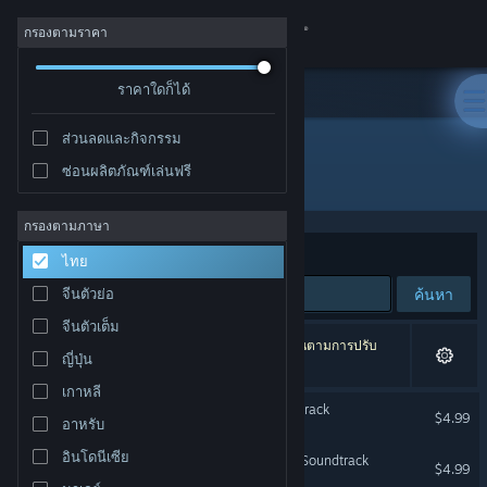
เข้าสู่ระบบ
กรองตามราคา
ร้านค้า
ราคาใดก็ได้
ส่วนลดและกิจกรรม
ชุมชน
ซ่อนผลิตภัณฑ์เล่นฟรี
ผู้พัฒนา: Bottled Starlight
เกี่ยวกับ
กรองตามภาษา
จัดเรียงตาม
ความเกี่ยวข้อง
ไทย
ฝ่ายสนับสนุน
ค้นหา
จีนตัวย่อ
จีนตัวเต็ม
เปลี่ยนภาษา
2 ผลลัพธ์ตรงกับที่คุณค้นหา 1 ผลิตภัณฑ์ได้ถูกละเว้นตามการปรับ
ญี่ปุ่น
แต่งของคุณ
รับแอป Steam แบบพกพา
เกาหลี
Witch Hunter Izana Soundtrack
$4.99
อาหรับ
ชมเว็บไซต์สำหรับเดสก์ท็อป
อินโดนีเซีย
Runes of Pandemonium - Soundtrack
$4.99