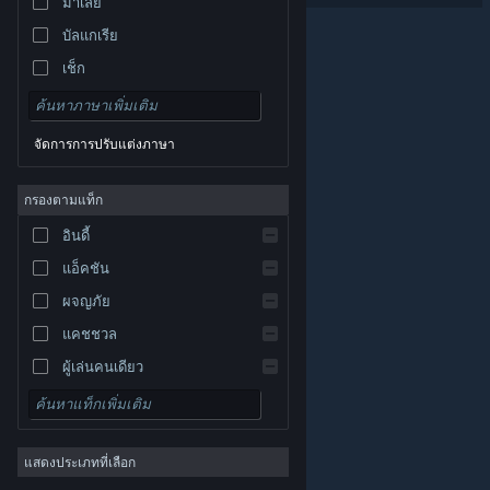
มาเลย์
บัลแกเรีย
เช็ก
เดนมาร์ก
เยอรมัน
จัดการการปรับแต่งภาษา
อังกฤษ
สเปน
กรองตามแท็ก
สเปน-ลาตินอเมริกา
อินดี้
กรีก
แอ็คชัน
ผจญภัย
แคชชวล
ผู้เล่นคนเดียว
© Valve Corporation สงวนลิขสิทธิ์ เครื่องหมายการค้า
จำลองสถานการณ์
ทั้งหมดเป็นทรัพย์สินของเจ้าของที่เกี่ยวข้องในสหรัฐอเมริกา
และประเทศอื่น
นโยบายความเป็นส่วนตัว
|
กฎหมาย
|
เกมสวมบทบาท
การช่วยการเข้าถึง
|
ข้อตกลงการสมัครสมาชิกของ
Steam
|
การคืนเงิน
|
คุกกี้
แสดงประเภทที่เลือก
กลยุทธ์