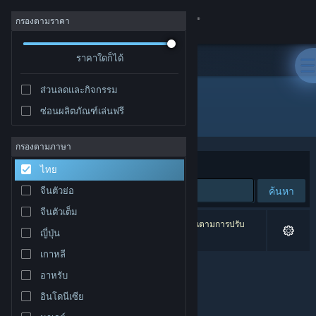
เข้าสู่ระบบ
กรองตามราคา
ร้านค้า
ราคาใดก็ได้
ส่วนลดและกิจกรรม
ชุมชน
ซ่อนผลิตภัณฑ์เล่นฟรี
ผู้พัฒนา: Blue Collar Games
เกี่ยวกับ
กรองตามภาษา
จัดเรียงตาม
ความเกี่ยวข้อง
ไทย
ฝ่ายสนับสนุน
ค้นหา
จีนตัวย่อ
จีนตัวเต็ม
เปลี่ยนภาษา
0 ผลลัพธ์ตรงกับที่คุณค้นหา 2 ผลิตภัณฑ์ได้ถูกละเว้นตามการปรับ
ญี่ปุ่น
แต่งของคุณ
รับแอป Steam แบบพกพา
เกาหลี
อาหรับ
ชมเว็บไซต์สำหรับเดสก์ท็อป
อินโดนีเซีย