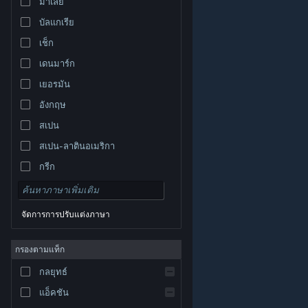
มาเลย์
บัลแกเรีย
เช็ก
เดนมาร์ก
เยอรมัน
อังกฤษ
สเปน
สเปน-ลาตินอเมริกา
กรีก
จัดการการปรับแต่งภาษา
© Valve Corporation สงวนลิขสิทธิ์ เครื่องหมายการค้า
กรองตามแท็ก
ทั้งหมดเป็นทรัพย์สินของเจ้าของที่เกี่ยวข้องในสหรัฐอเมริกา
และประเทศอื่น
นโยบายความเป็นส่วนตัว
|
กฎหมาย
|
กลยุทธ์
การช่วยการเข้าถึง
|
ข้อตกลงการสมัครสมาชิกของ
Steam
|
การคืนเงิน
|
คุกกี้
แอ็คชัน