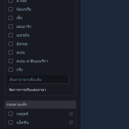
มาเลย์
บัลแกเรีย
เช็ก
เดนมาร์ก
เยอรมัน
อังกฤษ
สเปน
สเปน-ลาตินอเมริกา
กรีก
จัดการการปรับแต่งภาษา
© Valve Corporation สงวนลิขสิทธิ์ เครื่องหมายการค้า
กรองตามแท็ก
ทั้งหมดเป็นทรัพย์สินของเจ้าของที่เกี่ยวข้องในสหรัฐอเมริกา
และประเทศอื่น
นโยบายความเป็นส่วนตัว
|
กฎหมาย
|
กลยุทธ์
การช่วยการเข้าถึง
|
ข้อตกลงการสมัครสมาชิกของ
Steam
|
การคืนเงิน
|
คุกกี้
แอ็คชัน