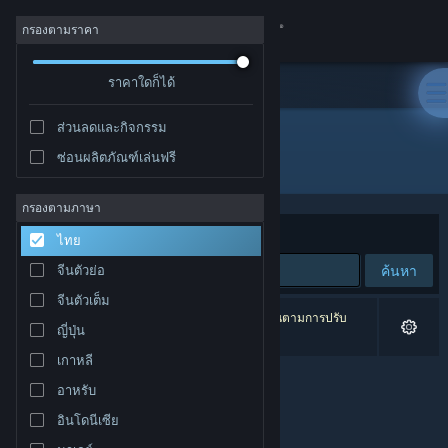
เข้าสู่ระบบ
กรองตามราคา
ร้านค้า
ราคาใดก็ได้
ส่วนลดและกิจกรรม
ชุมชน
ซ่อนผลิตภัณฑ์เล่นฟรี
ผู้พัฒนา: BitRaiders Games
เกี่ยวกับ
กรองตามภาษา
จัดเรียงตาม
ความเกี่ยวข้อง
ไทย
ฝ่ายสนับสนุน
ค้นหา
จีนตัวย่อ
จีนตัวเต็ม
เปลี่ยนภาษา
0 ผลลัพธ์ตรงกับที่คุณค้นหา 4 ผลิตภัณฑ์ได้ถูกละเว้นตามการปรับ
ญี่ปุ่น
แต่งของคุณ
รับแอป Steam แบบพกพา
เกาหลี
อาหรับ
ชมเว็บไซต์สำหรับเดสก์ท็อป
อินโดนีเซีย