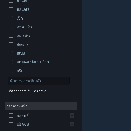
มาเลย์
บัลแกเรีย
เช็ก
เดนมาร์ก
เยอรมัน
อังกฤษ
สเปน
สเปน-ลาตินอเมริกา
กรีก
จัดการการปรับแต่งภาษา
© Valve Corporation สงวนลิขสิทธิ์ เครื่องหมายการค้า
กรองตามแท็ก
ทั้งหมดเป็นทรัพย์สินของเจ้าของที่เกี่ยวข้องในสหรัฐอเมริกา
และประเทศอื่น
นโยบายความเป็นส่วนตัว
|
กฎหมาย
|
กลยุทธ์
การช่วยการเข้าถึง
|
ข้อตกลงการสมัครสมาชิกของ
Steam
|
การคืนเงิน
|
คุกกี้
แอ็คชัน