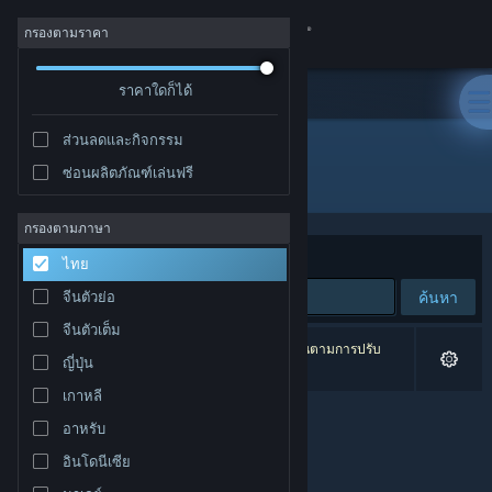
เข้าสู่ระบบ
กรองตามราคา
ร้านค้า
ราคาใดก็ได้
ส่วนลดและกิจกรรม
ชุมชน
ซ่อนผลิตภัณฑ์เล่นฟรี
ผู้พัฒนา: Benjamin Soulé
เกี่ยวกับ
กรองตามภาษา
จัดเรียงตาม
ความเกี่ยวข้อง
ไทย
ฝ่ายสนับสนุน
ค้นหา
จีนตัวย่อ
จีนตัวเต็ม
เปลี่ยนภาษา
0 ผลลัพธ์ตรงกับที่คุณค้นหา 4 ผลิตภัณฑ์ได้ถูกละเว้นตามการปรับ
ญี่ปุ่น
แต่งของคุณ
รับแอป Steam แบบพกพา
เกาหลี
อาหรับ
ชมเว็บไซต์สำหรับเดสก์ท็อป
อินโดนีเซีย