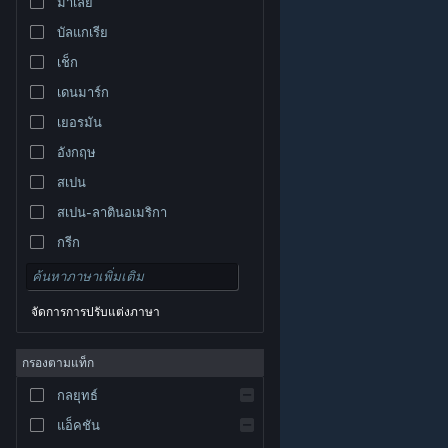
มาเลย์
บัลแกเรีย
เช็ก
เดนมาร์ก
เยอรมัน
อังกฤษ
สเปน
สเปน-ลาตินอเมริกา
กรีก
จัดการการปรับแต่งภาษา
© Valve Corporation สงวนลิขสิทธิ์ เครื่องหมายการค้า
กรองตามแท็ก
ทั้งหมดเป็นทรัพย์สินของเจ้าของที่เกี่ยวข้องในสหรัฐอเมริกา
และประเทศอื่น
นโยบายความเป็นส่วนตัว
|
กฎหมาย
|
กลยุทธ์
การช่วยการเข้าถึง
|
ข้อตกลงการสมัครสมาชิกของ
Steam
|
การคืนเงิน
|
คุกกี้
แอ็คชัน