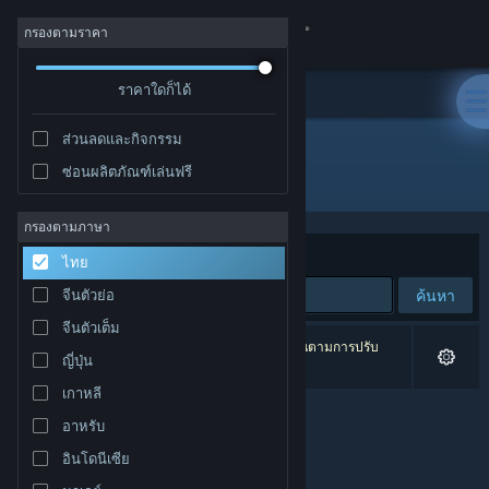
เข้าสู่ระบบ
กรองตามราคา
ร้านค้า
ราคาใดก็ได้
ส่วนลดและกิจกรรม
ชุมชน
ซ่อนผลิตภัณฑ์เล่นฟรี
ผู้พัฒนา: Astrid Schwarz
เกี่ยวกับ
กรองตามภาษา
จัดเรียงตาม
ความเกี่ยวข้อง
ไทย
ฝ่ายสนับสนุน
ค้นหา
จีนตัวย่อ
จีนตัวเต็ม
เปลี่ยนภาษา
0 ผลลัพธ์ตรงกับที่คุณค้นหา 1 ผลิตภัณฑ์ได้ถูกละเว้นตามการปรับ
ญี่ปุ่น
แต่งของคุณ
รับแอป Steam แบบพกพา
เกาหลี
อาหรับ
ชมเว็บไซต์สำหรับเดสก์ท็อป
อินโดนีเซีย