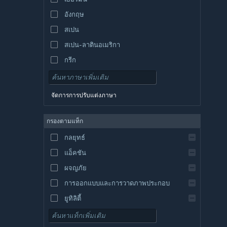
อังกฤษ
สเปน
สเปน-ลาตินอเมริกา
กรีก
จัดการการปรับแต่งภาษา
กรองตามแท็ก
กลยุทธ์
แอ็คชัน
ผจญภัย
การออกแบบและการวาดภาพประกอบ
ยูทิลิตี้
เล่นฟรี