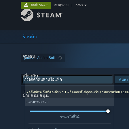
ติดตั้ง Steam
เข้าสู่ระบบ
|
ภาษา
ร้านค้า
ชุมชน
ผู้พัฒนา: AnderuSoft
เกี่ยวกับ
ค้นหา
0 ผลลัพธ์ตรงกับที่คุณค้นหา 1 ผลิตภัณฑ์ได้ถูกละเว้นตามการปรับแต่งข
ฝ่ายสนับสนุน
กรองตามราคา
ราคาใดก็ได้