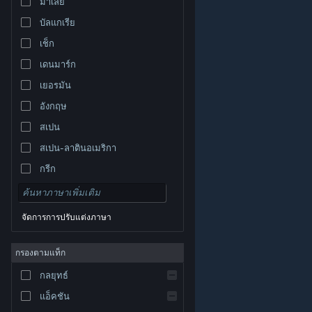
มาเลย์
บัลแกเรีย
เช็ก
เดนมาร์ก
เยอรมัน
อังกฤษ
สเปน
สเปน-ลาตินอเมริกา
กรีก
จัดการการปรับแต่งภาษา
© Valve Corporation สงวนลิขสิทธิ์ เครื่องหมายการค้า
กรองตามแท็ก
ทั้งหมดเป็นทรัพย์สินของเจ้าของที่เกี่ยวข้องในสหรัฐอเมริกา
และประเทศอื่น
นโยบายความเป็นส่วนตัว
|
กฎหมาย
|
กลยุทธ์
การช่วยการเข้าถึง
|
ข้อตกลงการสมัครสมาชิกของ
Steam
|
การคืนเงิน
|
คุกกี้
แอ็คชัน