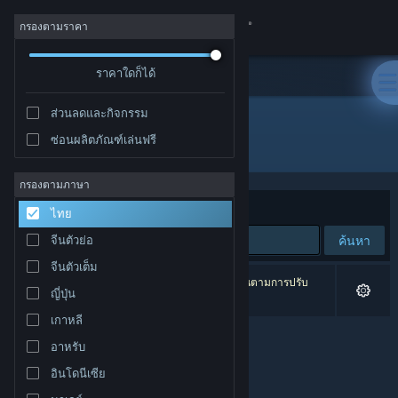
เข้าสู่ระบบ
กรองตามราคา
ร้านค้า
ราคาใดก็ได้
ส่วนลดและกิจกรรม
ชุมชน
ซ่อนผลิตภัณฑ์เล่นฟรี
ผู้พัฒนา: Ancient Games DS
เกี่ยวกับ
กรองตามภาษา
จัดเรียงตาม
ความเกี่ยวข้อง
ไทย
ฝ่ายสนับสนุน
ค้นหา
จีนตัวย่อ
จีนตัวเต็ม
เปลี่ยนภาษา
0 ผลลัพธ์ตรงกับที่คุณค้นหา 1 ผลิตภัณฑ์ได้ถูกละเว้นตามการปรับ
ญี่ปุ่น
แต่งของคุณ
รับแอป Steam แบบพกพา
เกาหลี
อาหรับ
ชมเว็บไซต์สำหรับเดสก์ท็อป
อินโดนีเซีย