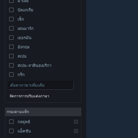
มาเลย์
บัลแกเรีย
เช็ก
เดนมาร์ก
เยอรมัน
อังกฤษ
สเปน
สเปน-ลาตินอเมริกา
กรีก
จัดการการปรับแต่งภาษา
© Valve Corporation สงวนลิขสิทธิ์ เครื่องหมายการค้า
กรองตามแท็ก
ทั้งหมดเป็นทรัพย์สินของเจ้าของที่เกี่ยวข้องในสหรัฐอเมริกา
และประเทศอื่น
นโยบายความเป็นส่วนตัว
|
กฎหมาย
|
กลยุทธ์
การช่วยการเข้าถึง
|
ข้อตกลงการสมัครสมาชิกของ
Steam
|
การคืนเงิน
|
คุกกี้
แอ็คชัน