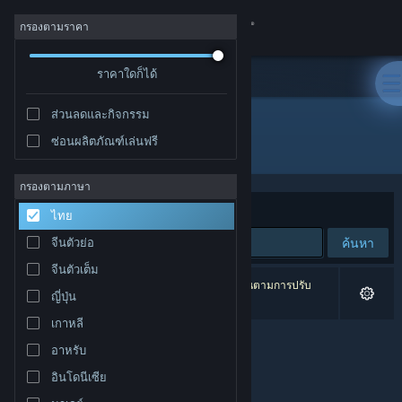
เข้าสู่ระบบ
กรองตามราคา
ร้านค้า
ราคาใดก็ได้
ส่วนลดและกิจกรรม
ชุมชน
ซ่อนผลิตภัณฑ์เล่นฟรี
ผู้พัฒนา: Anaconda Game Studios
เกี่ยวกับ
กรองตามภาษา
จัดเรียงตาม
ความเกี่ยวข้อง
ไทย
ฝ่ายสนับสนุน
ค้นหา
จีนตัวย่อ
จีนตัวเต็ม
เปลี่ยนภาษา
0 ผลลัพธ์ตรงกับที่คุณค้นหา 1 ผลิตภัณฑ์ได้ถูกละเว้นตามการปรับ
ญี่ปุ่น
แต่งของคุณ
รับแอป Steam แบบพกพา
เกาหลี
อาหรับ
ชมเว็บไซต์สำหรับเดสก์ท็อป
อินโดนีเซีย