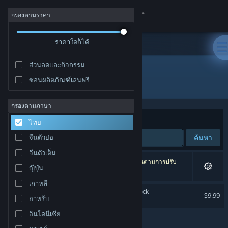
เข้าสู่ระบบ
กรองตามราคา
ร้านค้า
ราคาใดก็ได้
ส่วนลดและกิจกรรม
ชุมชน
ซ่อนผลิตภัณฑ์เล่นฟรี
ผู้พัฒนา: Alkimia Interactive
เกี่ยวกับ
กรองตามภาษา
จัดเรียงตาม
ความเกี่ยวข้อง
ไทย
ฝ่ายสนับสนุน
ค้นหา
จีนตัวย่อ
จีนตัวเต็ม
เปลี่ยนภาษา
1 ผลลัพธ์ตรงกับที่คุณค้นหา 2 ผลิตภัณฑ์ได้ถูกละเว้นตามการปรับ
ญี่ปุ่น
แต่งของคุณ
รับแอป Steam แบบพกพา
เกาหลี
Gothic 1 Remake Soundtrack
$9.99
อาหรับ
ชมเว็บไซต์สำหรับเดสก์ท็อป
อินโดนีเซีย