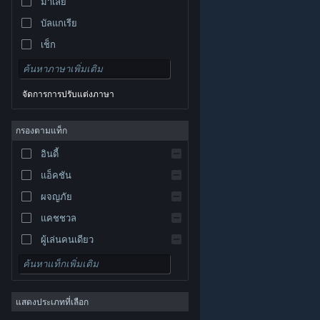
มาเลย์
บัลแกเรีย
เช็ก
เดนมาร์ก
เยอรมัน
จัดการการปรับแต่งภาษา
อังกฤษ
สเปน
กรองตามแท็ก
สเปน-ลาตินอเมริกา
อินดี้
กรีก
แอ็คชัน
ผจญภัย
แคชชวล
ผู้เล่นคนเดียว
© Valve Corporation สงวนลิขสิทธิ์ เครื่องหมายการค้า
จำลองสถานการณ์
ทั้งหมดเป็นทรัพย์สินของเจ้าของที่เกี่ยวข้องในสหรัฐอเมริกา
และประเทศอื่น
นโยบายความเป็นส่วนตัว
|
กฎหมาย
|
เกมสวมบทบาท
การช่วยการเข้าถึง
|
ข้อตกลงการสมัครสมาชิกของ
Steam
|
การคืนเงิน
|
คุกกี้
แสดงประเภทที่เลือก
กลยุทธ์