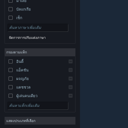
มาเลย์
บัลแกเรีย
เช็ก
เดนมาร์ก
เยอรมัน
จัดการการปรับแต่งภาษา
อังกฤษ
สเปน
กรองตามแท็ก
สเปน-ลาตินอเมริกา
อินดี้
กรีก
แอ็คชัน
ผจญภัย
แคชชวล
ผู้เล่นคนเดียว
© Valve Corporation สงวนลิขสิทธิ์ เครื่องหมายการค้า
จำลองสถานการณ์
ทั้งหมดเป็นทรัพย์สินของเจ้าของที่เกี่ยวข้องในสหรัฐอเมริกา
และประเทศอื่น
นโยบายความเป็นส่วนตัว
|
กฎหมาย
|
เกมสวมบทบาท
การช่วยการเข้าถึง
|
ข้อตกลงการสมัครสมาชิกของ
Steam
|
การคืนเงิน
|
คุกกี้
แสดงประเภทที่เลือก
กลยุทธ์