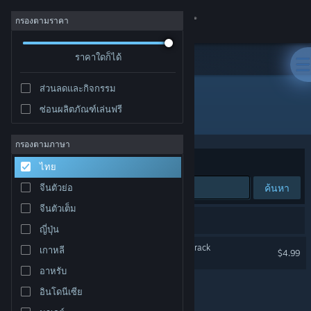
เข้าสู่ระบบ
กรองตามราคา
ร้านค้า
ราคาใดก็ได้
ส่วนลดและกิจกรรม
ชุมชน
ซ่อนผลิตภัณฑ์เล่นฟรี
ผู้พัฒนา: Aidan Baker
เกี่ยวกับ
กรองตามภาษา
จัดเรียงตาม
ความเกี่ยวข้อง
ไทย
ฝ่ายสนับสนุน
ค้นหา
จีนตัวย่อ
จีนตัวเต็ม
เปลี่ยนภาษา
1 ผลลัพธ์ตรงกับที่คุณค้นหา
ญี่ปุ่น
รับแอป Steam แบบพกพา
Children of the Sun Soundtrack
เกาหลี
$4.99
อาหรับ
ชมเว็บไซต์สำหรับเดสก์ท็อป
อินโดนีเซีย