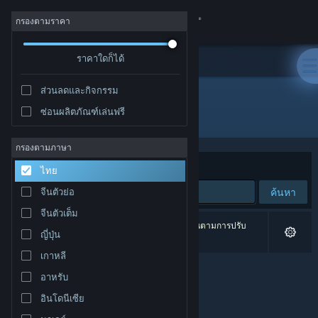
เข้าสู่ระบบ
กรองตามราคา
ร้านค้า
ราคาใดก็ได้
ส่วนลดและกิจกรรม
ชุมชน
ซ่อนผลิตภัณฑ์เล่นฟรี
ผู้พัฒนา: Actalogic
เกี่ยวกับ
กรองตามภาษา
จัดเรียงตาม
ความเกี่ยวข้อง
ไทย
ฝ่ายสนับสนุน
ค้นหา
จีนตัวย่อ
จีนตัวเต็ม
เปลี่ยนภาษา
0 ผลลัพธ์ตรงกับที่คุณค้นหา 5 ผลิตภัณฑ์ได้ถูกละเว้นตามการปรับ
ญี่ปุ่น
แต่งของคุณ
รับแอป Steam แบบพกพา
เกาหลี
อาหรับ
ชมเว็บไซต์สำหรับเดสก์ท็อป
อินโดนีเซีย