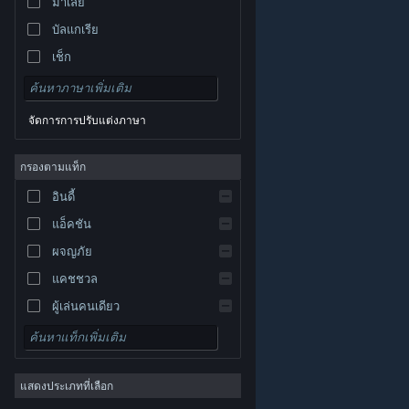
มาเลย์
บัลแกเรีย
เช็ก
เดนมาร์ก
เยอรมัน
จัดการการปรับแต่งภาษา
อังกฤษ
สเปน
กรองตามแท็ก
สเปน-ลาตินอเมริกา
อินดี้
กรีก
แอ็คชัน
ผจญภัย
แคชชวล
ผู้เล่นคนเดียว
© Valve Corporation สงวนลิขสิทธิ์ เครื่องหมายการค้า
จำลองสถานการณ์
ทั้งหมดเป็นทรัพย์สินของเจ้าของที่เกี่ยวข้องในสหรัฐอเมริกา
และประเทศอื่น
นโยบายความเป็นส่วนตัว
|
กฎหมาย
|
เกมสวมบทบาท
การช่วยการเข้าถึง
|
ข้อตกลงการสมัครสมาชิกของ
Steam
|
การคืนเงิน
|
คุกกี้
แสดงประเภทที่เลือก
กลยุทธ์