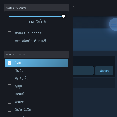
เข้าสู่ระบบ
กรองตามราคา
ร้านค้า
ราคาใดก็ได้
ส่วนลดและกิจกรรม
ชุมชน
ซ่อนผลิตภัณฑ์เล่นฟรี
ผู้พัฒนา: 👁️
เกี่ยวกับ
กรองตามภาษา
จัดเรียงตาม
ความเกี่ยวข้อง
ไทย
ฝ่ายสนับสนุน
ค้นหา
จีนตัวย่อ
จีนตัวเต็ม
เปลี่ยนภาษา
0 ผลลัพธ์ตรงกับที่คุณค้นหา
ญี่ปุ่น
รับแอป Steam แบบพกพา
เกาหลี
อาหรับ
ชมเว็บไซต์สำหรับเดสก์ท็อป
อินโดนีเซีย