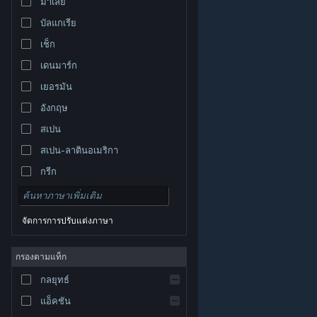
มาเลย์
บัลแกเรีย
เช็ก
เดนมาร์ก
เยอรมัน
อังกฤษ
สเปน
สเปน-ลาตินอเมริกา
กรีก
จัดการการปรับแต่งภาษา
© Valve Corporation สงวนลิขสิทธิ์ เครื่องหมายการค้า
กรองตามแท็ก
ทั้งหมดเป็นทรัพย์สินของเจ้าของที่เกี่ยวข้องในสหรัฐอเมริกา
และประเทศอื่น
นโยบายความเป็นส่วนตัว
|
กฎหมาย
|
กลยุทธ์
การช่วยการเข้าถึง
|
ข้อตกลงการสมัครสมาชิกของ
Steam
|
การคืนเงิน
|
คุกกี้
แอ็คชัน