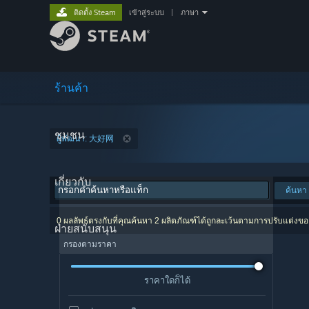
ติดตั้ง Steam
เข้าสู่ระบบ
|
ภาษา
ร้านค้า
ชุมชน
ผู้พัฒนา: 大好网
เกี่ยวกับ
ค้นหา
0 ผลลัพธ์ตรงกับที่คุณค้นหา 2 ผลิตภัณฑ์ได้ถูกละเว้นตามการปรับแต่งข
ฝ่ายสนับสนุน
กรองตามราคา
ราคาใดก็ได้