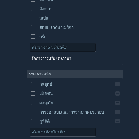
อังกฤษ
สเปน
สเปน-ลาตินอเมริกา
กรีก
จัดการการปรับแต่งภาษา
กรองตามแท็ก
กลยุทธ์
แอ็คชัน
ผจญภัย
การออกแบบและการวาดภาพประกอบ
ยูทิลิตี้
เล่นฟรี