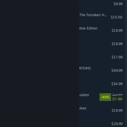
MIMESIS
$9.99
ELDEN RING NIGHTREIGN The Forsaken Hollows
$15.00
Stronghold Crusader: Definitive Edition
$19.99
Car Dealer Simulator
$19.99
Dome Keeper
$17.99
SONIC X SHADOW GENERATIONS
$49.99
Foundation
$34.99
Potion Craft: Alchemist Simulator
$19.99
-60%
$7.99
FATAL FURY: City of the Wolves
$19.99
Universe Sandbox
$29.99