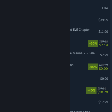
TBH: Task Bar Hero
Free
My Time at Sandrock
$39.99
Dead by Daylight - Resident Evil Chapter
$11.99
We Were Here Forever
$17.99
-60%
$7.19
Warhammer 40,000: Space Marine 2 - Salamanders Champion Pack 2
$7.99
The Sims™ Legacy Collection
$19.99
-50%
$9.99
DEVOUR
$9.99
VR Supported
FINAL FANTASY III
$17.99
-40%
$10.79
Travellers Rest
$17.99
Cell to Singularity - Evolution Never Ends