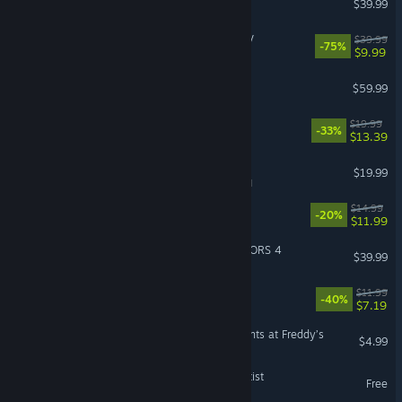
$39.99
THE KING OF FIGHTERS XV
$39.99
-75%
$9.99
GUNDAM BREAKER 4
$59.99
Constance
$19.99
-33%
$13.39
Paint the Town Red
$19.99
VR Supported
Bingle Bingle
$14.99
-20%
$11.99
ONE PIECE: PIRATE WARRIORS 4
$39.99
FINAL FANTASY II
$11.99
-40%
$7.19
Dead by Daylight: Five Nights at Freddy’s
$4.99
Vegas Casino & Slots: Slottist
Free