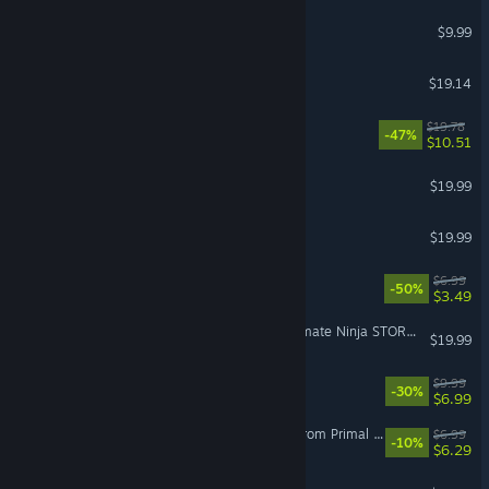
Half-Life 2
$9.99
Over The Top: WWI
$19.14
Mall Together
$19.78
-47%
$10.51
Dinkum
$19.99
Teamfight Manager 2
$19.99
Dystopika
$6.99
-50%
$3.49
NARUTO SHIPPUDEN: Ultimate Ninja STORM 4
$19.99
Nothing To Declare
$9.99
-30%
$6.99
Gunfire Reborn - Echoes From Primal Grove
$6.99
-10%
$6.29
Subway Builder