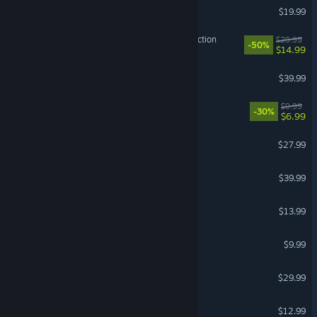
Core Keeper
$19.99
The Sims™ 2 Legacy Collection
$29.99
-50%
$14.99
Resident Evil 2
$39.99
Is This Seat Taken?
$9.99
-30%
$6.99
Go-Go Town!
$27.99
Resident Evil Village
$39.99
Romestead
$13.99
Portal 2
$9.99
Coral Island
$29.99
The Spell Brigade
$12.99