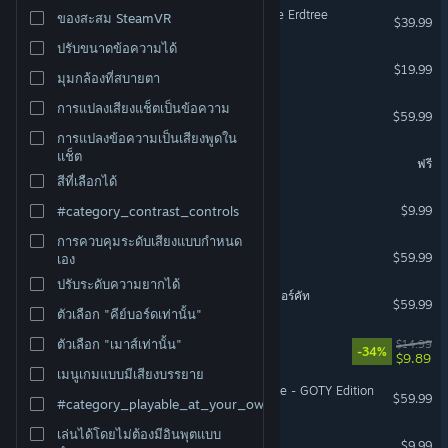
ELDEN RING Shadow of the Erdtree
ของสะสม SteamVR
$39.99
ปรับขนาดข้อความได้
Dinoblade
$19.99
มุมกล้องที่สบายตา
การแปลงเสียงแช็ตเป็นข้อความ
Stellar Blade™
$59.99
การแปลงข้อความเป็นเสียงพูดใน
Aimlabs
แช็ต
ฟรี
สีที่เลือกได้
Garry's Mod
$9.99
#category_contrast_controls
การควบคุมระดับเสียงแบบกำหนด
ก็อดออฟวอร์ แร็กนาร็อก
$59.99
เอง
ปรับระดับความยากได้
Ghost of Tsushima ไดเร็กเตอร์คัท
$59.99
ตัวเลือก "คีย์บอร์ดเท่านั้น"
BALL x PIT
ตัวเลือก "เมาส์เท่านั้น"
$14.99
-34%
$9.89
เมนูเกมแบบมีเสียงบรรยาย
Sekiro™: Shadows Die Twice - GOTY Edition
$59.99
#category_playable_at_your_own_pace
เล่นได้โดยไม่ต้องมีอินพุตแบบ
Left 4 Dead 2
$9.99