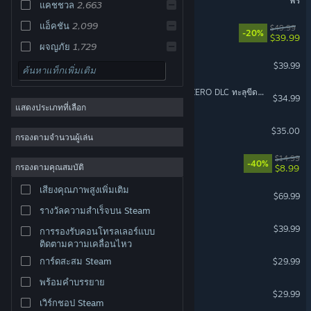
ฟรี
แคชชวล
2,663
แอ็คชัน
2,099
Clair Obscur: Expedition 33
$49.99
-20%
$39.99
ผจญภัย
1,729
Monster Hunter Wilds
$39.99
2 มิติ
1,699
จำลองสถานการณ์
1,505
DRAGON BALL: Sparking! ZERO DLC ทะลุขีดจำกัดขั้นซูเปอร์ "NEO"
$34.99
แสดงประเภทที่เลือก
ผ่อนคลาย
1,396
Factorio
ปริศนา
1,328
$35.00
กรองตามจำนวนผู้เล่น
น่ารัก
1,289
Sephiria
$14.99
-40%
กรองตามคุณสมบัติ
$8.99
กลยุทธ์
1,161
เสียงคุณภาพสูงเพิ่มเติม
Echoes of Aincrad
มีสีสัน
1,107
$69.99
รางวัลความสำเร็จบน Steam
มีบรรยากาศ
1,073
ELDEN RING NIGHTREIGN
$39.99
การรองรับคอนโทรลเลอร์แบบ
เกมสวมบทบาท
1,065
ติดตามความเคลื่อนไหว
3 มิติ
1,022
Dispatch
การ์ดสะสม Steam
$29.99
เหมาะสำหรับครอบครัว
959
พร้อมคำบรรยาย
Enshrouded
$29.99
เวิร์กชอป Steam