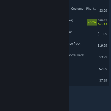
DragonSword : Awakening - Costume : Phantom Thief of Dawn
$3.99
Final Fantasy IV (3D Remake)
$15.99
-50%
$7.99
gogh: Focus with Your Avatar
$11.99
V Rising - Eternal Dominance Pack
$19.99
TBH : Task Bar Hero - Supporter Pack
$3.99
MyVoiceZoo
$2.99
DSX
$7.99
© Valve Corporation สงวนลิขสิทธิ์ เครื่องหมายการค้า
ทั้งหมดเป็นทรัพย์สินของเจ้าของที่เกี่ยวข้องในสหรัฐอเมริกา
และประเทศอื่น
นโยบายความเป็นส่วนตัว
|
กฎหมาย
|
การช่วยการเข้าถึง
|
ข้อตกลงการสมัครสมาชิกของ
Steam
|
การคืนเงิน
|
คุกกี้