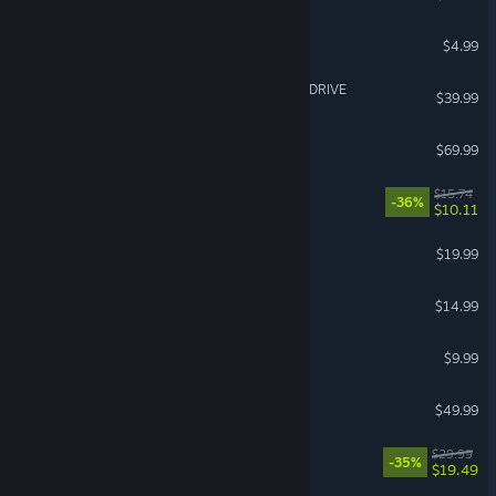
Dead by Daylight: Jason
$4.99
Solo Leveling: ARISE OVERDRIVE
$39.99
Sonic Racing: CrossWorlds
$69.99
Arms of God
$15.74
-36%
$10.11
Resident Evil 7 Biohazard
$19.99
Dirty Business
$14.99
Megabonk
$9.99
Planet Zoo 2
$49.99
ALL WILL FALL
$29.99
-35%
$19.49