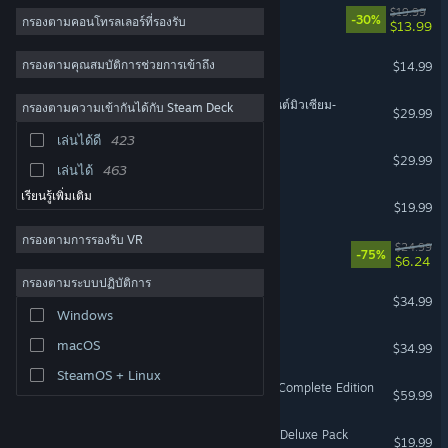
Gunfire Reborn
$19.99
-30%
กรองตามคอนโทรลเลอร์ที่รองรับ
$13.99
ARK: Survival Evolved
กรองตามคุณสมบัติการช่วยการเข้าถึง
$14.99
Two Point Museum ‐ทูพ็อยนต์มิวเซียม‐
กรองตามความเข้ากันได้กับ Steam Deck
$29.99
เล่นได้ดี
423
Age of Mythology: Retold
$29.99
เล่นได้
463
เรียนรู้เพิ่มเติม
WorldBox - God Simulator
$19.99
กรองตามการรองรับ VR
Slay the Spire
$24.99
-75%
$6.24
กรองตามระบบปฏิบัติการ
V Rising
$34.99
Windows
Timberborn
macOS
$34.99
SteamOS + Linux
Horizon Forbidden West™ Complete Edition
$59.99
DragonSword Awakening - Deluxe Pack
$19.99