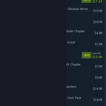
$17.24
Age of Mythology: Retold - Obsidian Mirror
$19.99
Luma Island
$19.99
Dead by Daylight - Tomb Raider Chapter
$4.99
Dead by Daylight - Sinister Grace
$7.99
Adorable Adventures
$19.99
-30%
$13.99
Dead By Daylight - Silent Hill Chapter
$7.99
Trials Survivors
$9.99
Against the Storm - Nightwatchers
$14.99
Dead by Daylight - Endless Hunt Pack
$19.99