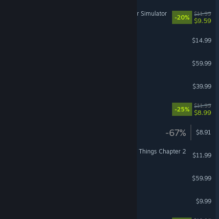
HackHub - Ultimate Hacker Simulator
$11.99
-20%
$9.59
End of Zoe
$14.99
BLEACH Rebirth of Souls
$59.99
Little Nightmares III
$39.99
KuloNiku: Bowl Up!
$11.99
-25%
$8.99
Green Hell
-67%
$8.91
Dead by Daylight: Stranger Things Chapter 2
$11.99
Returnal™
$59.99
Left 4 Dead
$9.99