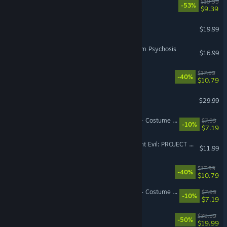
Gas Station Simulator
$19.99
-53%
$9.39
Brick Rigs
$19.99
Yunyun Syndrome!? Rhythm Psychosis
$16.99
FINAL FANTASY V
$17.99
-40%
$10.79
Insurgency: Sandstorm
$29.99
DragonSword : Awakening - Costume : White Flower of the Blue Waves
$7.99
-10%
$7.19
Dead by Daylight - Resident Evil: PROJECT W Chapter
$11.99
FINAL FANTASY IV
$17.99
-40%
$10.79
DragonSword : Awakening - Costume : Coral Summer Mischief
$7.99
-10%
$7.19
Tetris® Effect: Connected
$39.99
-50%
$19.99
VR Supported