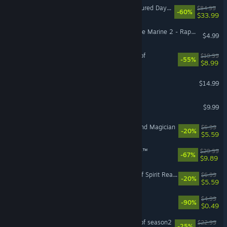
SWORD ART ONLINE Fractured Daydream
$84.99
-60%
$33.99
Warhammer 40,000: Space Marine 2 - Raptors Cosmetic Pack
$4.99
Five Hearts Under One Roof
$19.99
-55%
$8.99
Baba Is You
$14.99
Counter-Strike: Source
$9.99
Gunfire Reborn - Artisan and Magician
$6.99
-20%
$5.59
The Casting of Frank Stone™
$29.99
-67%
$9.89
Gunfire Reborn - Visitors of Spirit Realm
$6.99
-20%
$5.59
SOS OPS!
$4.99
-90%
$0.49
Five Hearts Under One Roof season2
$22.99
-25%