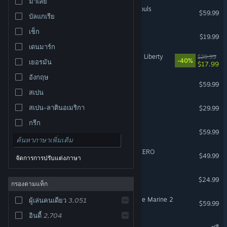
มาเลย์
MARVEL Tōkon: Fighting Souls
$59.99
บัลแกเรีย
เช็ก
Dead by Daylight
$19.99
เดนมาร์ก
Cyberpunk 2077: Phantom Liberty
$29.99
-40%
เยอรมัน
$17.99
อังกฤษ
Marvel's Spider-Man 2
$59.99
สเปน
DragonSword : Awakening
สเปน-ลาตินอเมริกา
$29.99
กรีก
ELDEN RING
$59.99
DRAGON BALL: Sparking! ZERO
$49.99
จัดการการปรับแต่งภาษา
Slay the Spire 2
$24.99
กรองตามแท็ก
Warhammer 40,000: Space Marine 2
ผู้เล่นคนเดียว
3,051
$59.99
อินดี้
2,704
World of Warships