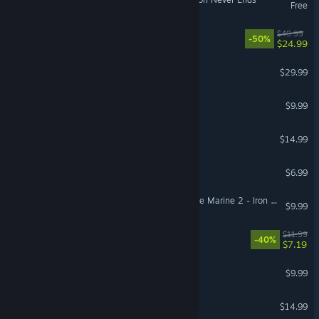
Free
Rise of the Ronin
$49.99
-50%
$24.99
Contraband Police
$29.99
Dark Hours
$9.99
Atomcraft
$14.99
Cat Chess
$6.99
Warhammer 40,000: Space Marine 2 - Iron Hands Chapter Pack
$9.99
FINAL FANTASY
$11.99
-40%
$7.19
NO BACKUP
$9.99
Ale & Tale Tavern
$14.99