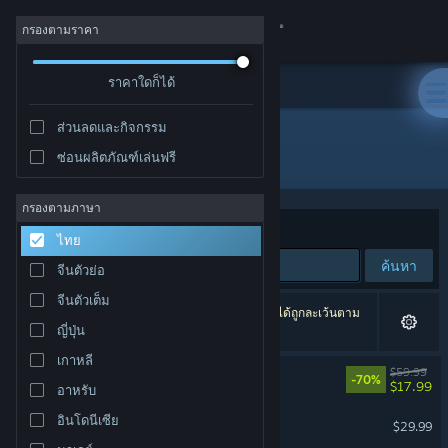
เข้าสู่ระบบ
กรองตามราคา
ร้านค้า
ราคาใดก็ได้
ส่วนลดและกิจกรรม
ชุมชน
ผลิตภัณฑ์ทั้งหมด
ซ่อนผลิตภัณฑ์เล่นฟรี
เกี่ยวกับ
กรองตามภาษา
จัดเรียงตาม
ความเกี่ยวข้อง
ไทย
ฝ่ายสนับสนุน
ค้นหา
จีนตัวย่อ
จีนตัวเต็ม
เปลี่ยนภาษา
5,120 ผลลัพธ์ตรงกับที่คุณค้นหา 65,541 ผลิตภัณฑ์ได้ถูกละเว้นตาม
ญี่ปุ่น
การปรับแต่งของคุณ
รับแอป Steam แบบพกพา
เกาหลี
Cyberpunk 2077
$59.99
-70%
$17.99
อาหรับ
ชมเว็บไซต์สำหรับเดสก์ท็อป
Palworld
อินโดนีเซีย
$29.99