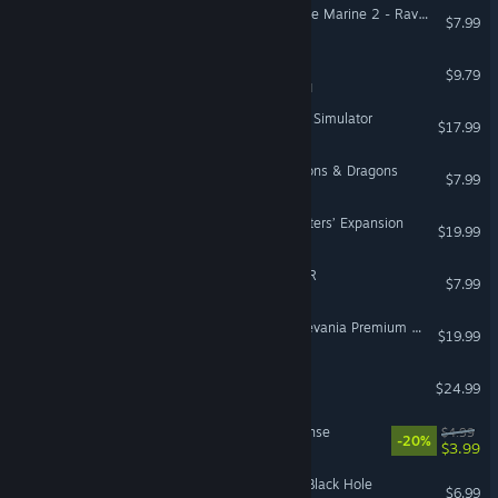
Warhammer 40,000: Space Marine 2 - Raven Guard Champion Pack
$7.99
POOLS
$9.79
VR Supported
Kebab Chefs! - Restaurant Simulator
$17.99
Dead by Daylight - Dungeons & Dragons
$7.99
Resident Evil Village - Winters’ Expansion
$19.99
DON'T SCREAM TOGETHER
$7.99
V Rising - Legacy of Castlevania Premium Pack
$19.99
Terra Nil
$24.99
Zero Stress King: Idle Defense
$4.99
-20%
$3.99
A Game About Feeding A Black Hole
$6.99