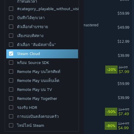
กำหนดเวลา
#category_playable_without_vision
The Last of Us™ Part I
$59.99
บันทึกได้ทุกเวลา
The Last of Us™ Part II Remastered
ตัวเลือกคำบรรยาย
$49.99
เสียงรอบทิศทาง
Super Battle Golf
$12.99
ตัวเลือก "สัมผัสเท่านั้น"
Grounded
Steam Cloud
$39.99
พร้อม Source SDK
Leafy Corner
$9.99
-20%
$7.99
Remote Play บนโทรศัพท์
Remote Play บนแท็บเล็ต
Black Myth: Wukong
$59.99
Remote Play บน TV
TEKKEN 8
$39.99
Remote Play Together
รองรับ HDR
Necesse
$14.99
-50%
$7.49
การแบ่งปันคลังครอบครัว
Dying Light
$24.99
ไทม์ไลน์ Steam
-80%
$4.99