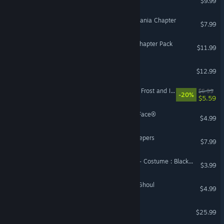
$9.99
Dead by Daylight - Castlevania Chapter
$7.99
Dead by Daylight - Alien Chapter Pack
$11.99
We Were Here Together
$12.99
Gunfire Reborn - Realm of Frost and Inkwash
$6.99
-20%
$5.59
Dead by Daylight - Ghost Face®
$4.99
Dome Keeper: The Lost Keepers
$7.99
DragonSword : Awakening - Costume : Black-Dyed Vestment
$3.99
Dead by Daylight - Tokyo Ghoul
$4.99
Farm Together 2
$25.99