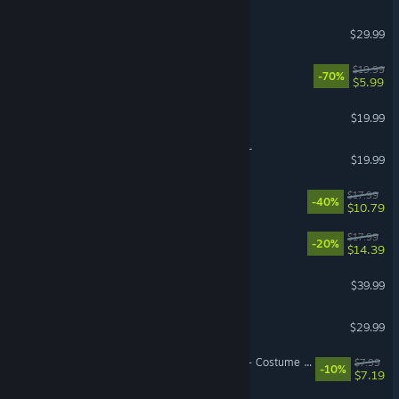
shapez 2 - Factory
$29.99
Human Fall Flat
$19.99
-70%
$5.99
StarRupture
$19.99
DRAGON BALL Z: KAKAROT
$19.99
FINAL FANTASY VI
$17.99
-40%
$10.79
Lost and Found Co.
$17.99
-20%
$14.39
Resident Evil 3
$39.99
Against the Storm
$29.99
DragonSword : Awakening - Costume : Moonlight on the Night Sea
$7.99
-10%
$7.19