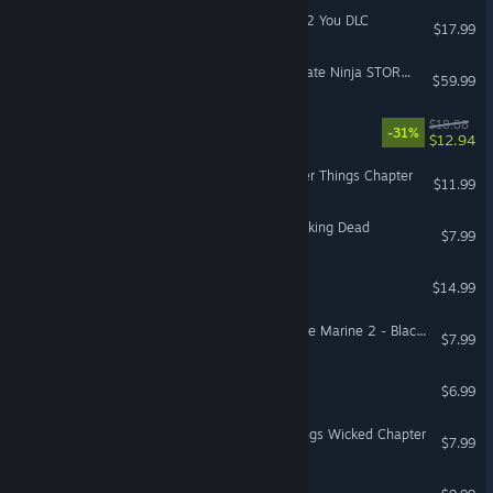
Car Dealer Simulator - Up 2 You DLC
$17.99
NARUTO X BORUTO Ultimate Ninja STORM CONNECTIONS
$59.99
Trash Goblin
$18.88
-31%
$12.94
Dead by Daylight - Stranger Things Chapter
$11.99
Dead by Daylight: The Walking Dead
$7.99
ARK: Genesis Season Pass
$14.99
Warhammer 40,000: Space Marine 2 - Black Templars Champion Pack
$7.99
Smash Hit Museum
$6.99
Dead by Daylight - All Things Wicked Chapter
$7.99
Krita