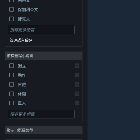
保加利亞文
捷克文
丹麥文
德文
管理語言偏好
英文
依標籤縮小範圍
西班牙文 - 西班牙
西班牙文 - 拉丁美洲
獨立
希臘文
動作
冒險
休閒
單人
模擬
© Valve Corporation. 版權所有。所有商標皆為個別所有
角色扮演
權人在美國與其它國家（地區）之財產。
隱私權政策
|
法律聲明
|
輔助功能
|
Steam 訂戶協議
|
退款
|
顯示已選擇類型
策略
Cookie