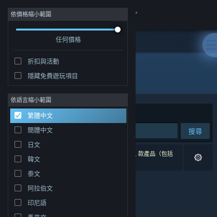
登入
依價格縮小範圍
任何價格
商店
折扣與活動
社群
隱藏免費遊玩項目
"legends of elysium"
關於
依語言縮小範圍
排序依據
相關性
繁體中文
客服
簡體中文
搜尋
日文
變更語言
0 項相符的搜尋結果。 已根據您的偏好設定排除 1 款產品（包括
韓文
Legends of Elysium
）。
取得 Steam 行動應用程式
泰文
阿拉伯文
檢視電腦版網頁
印尼語
馬來文