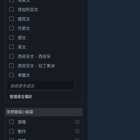
保加利亞文
捷克文
丹麥文
德文
英文
西班牙文 - 西班牙
西班牙文 - 拉丁美洲
希臘文
管理語言偏好
依標籤縮小範圍
© Valve Corporation. 版權所有。所有商標皆為個別所有
策略
權人在美國與其它國家（地區）之財產。
隱私權政策
|
法律聲明
|
輔助功能
|
Steam 訂戶協議
|
退款
|
動作
Cookie