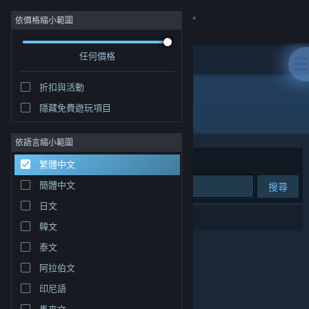
登入
依價格縮小範圍
任何價格
商店
折扣與活動
社群
隱藏免費遊玩項目
"Winston Carter"
關於
依語言縮小範圍
排序依據
相關性
繁體中文
客服
簡體中文
搜尋
日文
變更語言
0 項相符的搜尋結果。
韓文
取得 Steam 行動應用程式
泰文
阿拉伯文
檢視電腦版網頁
印尼語
馬來文