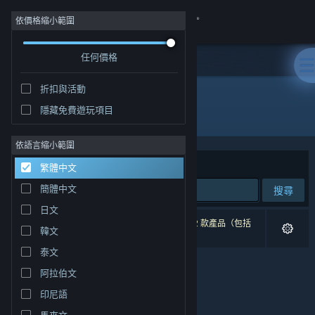
登入
依價格縮小範圍
任何價格
商店
折扣與活動
社群
隱藏免費遊玩項目
"The Vagabond Emperor"
關於
依語言縮小範圍
排序依據
相關性
繁體中文
客服
簡體中文
搜尋
日文
變更語言
0 項相符的搜尋結果。 已根據您的偏好設定排除 2 款產品（包括
韓文
The Vagabond Emperor
）。
取得 Steam 行動應用程式
泰文
阿拉伯文
檢視電腦版網頁
印尼語
馬來文