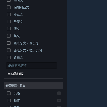
保加利亞文
捷克文
丹麥文
德文
英文
西班牙文 - 西班牙
西班牙文 - 拉丁美洲
希臘文
管理語言偏好
依標籤縮小範圍
© Valve Corporation. 版權所有。所有商標皆為個別所有
策略
權人在美國與其它國家（地區）之財產。
隱私權政策
|
法律聲明
|
輔助功能
|
Steam 訂戶協議
|
退款
|
動作
Cookie