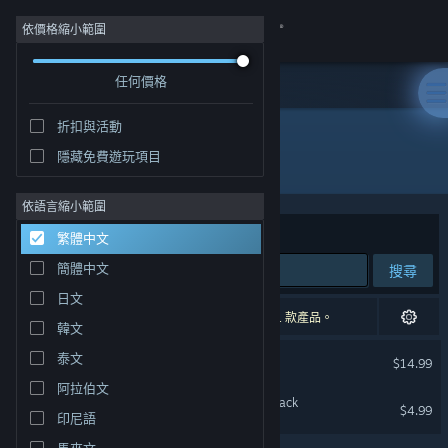
登入
依價格縮小範圍
任何價格
商店
折扣與活動
社群
隱藏免費遊玩項目
"Seeds of Calamity"
關於
依語言縮小範圍
排序依據
相關性
繁體中文
客服
簡體中文
搜尋
日文
變更語言
2 項相符的搜尋結果。 已根據您的偏好設定排除 1 款產品。
韓文
取得 Steam 行動應用程式
希望物語
泰文
$14.99
阿拉伯文
檢視電腦版網頁
Seeds of Calamity Soundtrack
$4.99
印尼語
馬來文