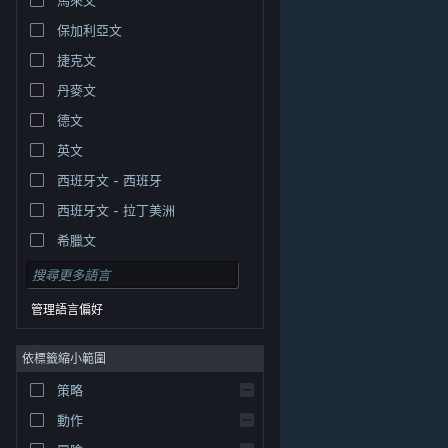
保加利亞文
捷克文
丹麥文
德文
英文
西班牙文 - 西班牙
西班牙文 - 拉丁美洲
希臘文
管理語言偏好
依標籤縮小範圍
© Valve Corporation. 版權所有。所有商標皆為個別所有
策略
權人在美國與其它國家（地區）之財產。
隱私權政策
|
法律聲明
|
輔助功能
|
Steam 訂戶協議
|
退款
|
動作
Cookie