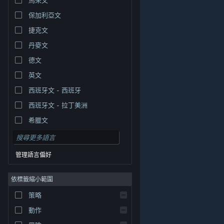
保加利亞文
捷克文
丹麥文
德文
英文
西班牙文 - 西班牙
西班牙文 - 拉丁美洲
希臘文
管理語言偏好
依標籤縮小範圍
© Valve Corporation. 版權所有。所有商標皆為個別所有
策略
權人在美國與其它國家（地區）之財產。
隱私權政策
|
法律聲明
|
輔助功能
|
Steam 訂戶協議
|
退款
|
動作
Cookie