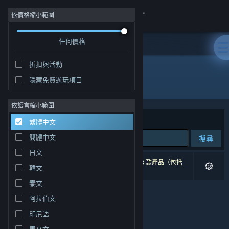
登入
依價格縮小範圍
任何價格
商店
折扣與活動
社群
隱藏免費遊玩項目
"Saturday Morning RPG"
關於
依語言縮小範圍
排序依據
相關性
繁體中文
客服
簡體中文
搜尋
日文
變更語言
0 項相符的搜尋結果。 已根據您的偏好設定排除 8 款產品（包括
韓文
Saturday Morning RPG
）。
取得 Steam 行動應用程式
泰文
阿拉伯文
檢視電腦版網頁
印尼語
馬來文