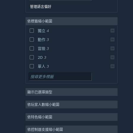
管理語言偏好
依標籤縮小範圍
獨立
4
動作
3
冒險
3
2D
3
單人
3
2D 平台
3
策略
顯示已選擇類型
設計及繪圖
工具
依玩家人數縮小範圍
免費遊玩
依特色縮小範圍
角色扮演
大型多人
依控制器支援縮小範圍