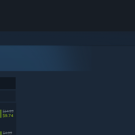
$14.99
$9.74
$4.99