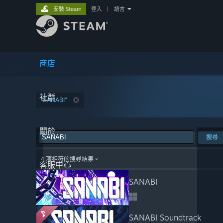
安裝 Steam
登入
|
語言
商店
社群
"SANABI"
關於
搜尋
4 項相符的搜尋結果。
客服中心
SANABI
SANABI Soundtrack