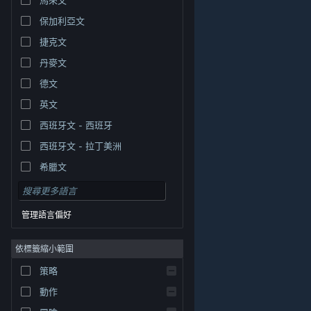
保加利亞文
捷克文
丹麥文
德文
英文
西班牙文 - 西班牙
西班牙文 - 拉丁美洲
希臘文
管理語言偏好
依標籤縮小範圍
© Valve Corporation. 版權所有。所有商標皆為個別所有
策略
權人在美國與其它國家（地區）之財產。
隱私權政策
|
法律聲明
|
輔助功能
|
Steam 訂戶協議
|
退款
|
動作
Cookie