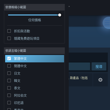
登入
依價格縮小範圍
任何價格
商店
折扣與活動
社群
隱藏免費遊玩項目
"Mawgate"
關於
依語言縮小範圍
排序依據
相關性
繁體中文
客服
簡體中文
搜尋
日文
變更語言
0 項相符的搜尋結果。 已根據您的偏好設定排除 1 款產品（包括
韓文
Mawgate
）。
取得 Steam 行動應用程式
泰文
阿拉伯文
檢視電腦版網頁
印尼語
馬來文