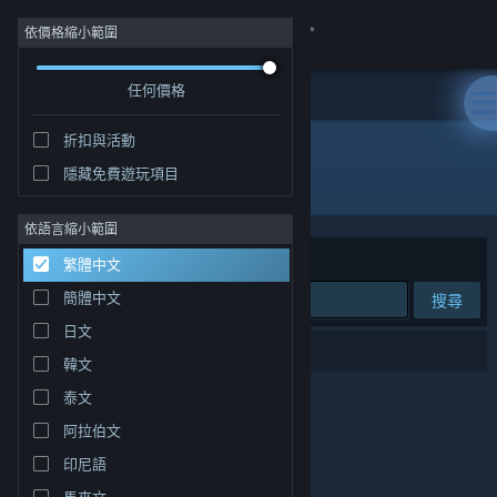
登入
依價格縮小範圍
任何價格
商店
折扣與活動
社群
隱藏免費遊玩項目
"Joe LoCicero"
關於
依語言縮小範圍
排序依據
相關性
繁體中文
客服
簡體中文
搜尋
日文
變更語言
0 項相符的搜尋結果。
韓文
取得 Steam 行動應用程式
泰文
阿拉伯文
檢視電腦版網頁
印尼語
馬來文