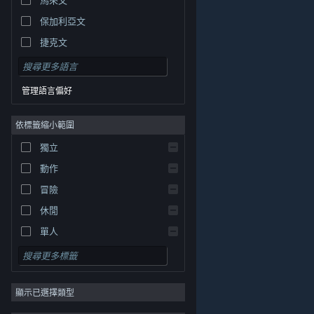
保加利亞文
捷克文
丹麥文
德文
管理語言偏好
英文
依標籤縮小範圍
西班牙文 - 西班牙
西班牙文 - 拉丁美洲
獨立
希臘文
動作
冒險
休閒
單人
模擬
© Valve Corporation. 版權所有。所有商標皆為個別所有
角色扮演
權人在美國與其它國家（地區）之財產。
隱私權政策
|
法律聲明
|
輔助功能
|
Steam 訂戶協議
|
退款
|
顯示已選擇類型
策略
Cookie