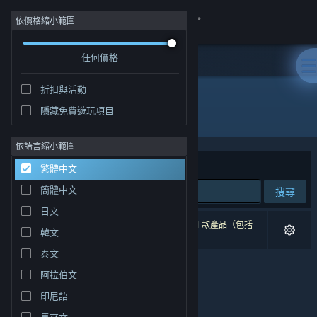
登入
依價格縮小範圍
任何價格
商店
折扣與活動
社群
隱藏免費遊玩項目
"Doodle Date"
關於
依語言縮小範圍
排序依據
相關性
繁體中文
客服
簡體中文
搜尋
日文
變更語言
0 項相符的搜尋結果。 已根據您的偏好設定排除 4 款產品（包括
韓文
Doodle Date
）。
取得 Steam 行動應用程式
泰文
阿拉伯文
檢視電腦版網頁
印尼語
馬來文