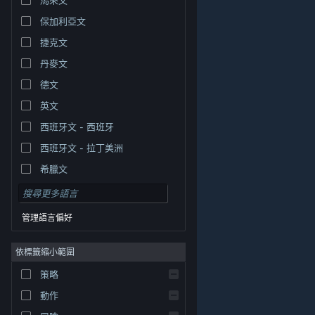
保加利亞文
捷克文
丹麥文
德文
英文
西班牙文 - 西班牙
西班牙文 - 拉丁美洲
希臘文
管理語言偏好
依標籤縮小範圍
© Valve Corporation. 版權所有。所有商標皆為個別所有
策略
權人在美國與其它國家（地區）之財產。
隱私權政策
|
法律聲明
|
輔助功能
|
Steam 訂戶協議
|
退款
|
動作
Cookie