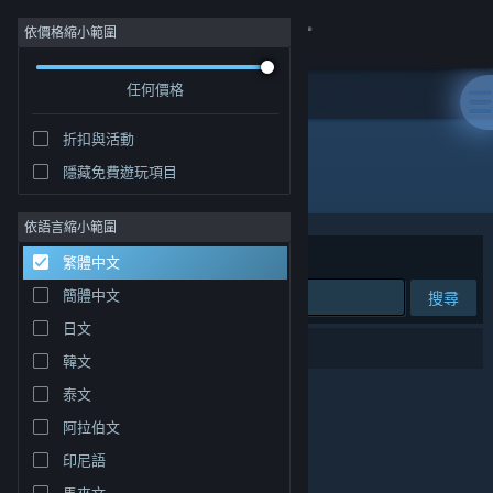
登入
依價格縮小範圍
任何價格
商店
折扣與活動
社群
隱藏免費遊玩項目
發行商: VOYVOD ARTS
關於
依語言縮小範圍
排序依據
相關性
繁體中文
客服
簡體中文
搜尋
日文
變更語言
0 項相符的搜尋結果。
韓文
取得 Steam 行動應用程式
泰文
阿拉伯文
檢視電腦版網頁
印尼語
馬來文