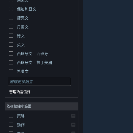
保加利亞文
捷克文
丹麥文
德文
英文
西班牙文 - 西班牙
西班牙文 - 拉丁美洲
希臘文
管理語言偏好
依標籤縮小範圍
© Valve Corporation. 版權所有。所有商標皆為個別所有
策略
權人在美國與其它國家（地區）之財產。
隱私權政策
|
法律聲明
|
輔助功能
|
Steam 訂戶協議
|
退款
|
動作
Cookie