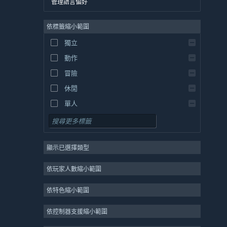
管理語言偏好
英文
依標籤縮小範圍
西班牙文 - 西班牙
西班牙文 - 拉丁美洲
獨立
希臘文
動作
冒險
休閒
單人
模擬
角色扮演
顯示已選擇類型
策略
2D
依玩家人數縮小範圍
搶先體驗
依特色縮小範圍
3D
免費遊玩
依控制器支援縮小範圍
氛圍