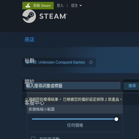
安裝 Steam
登入
|
語言
商店
社群
發行商: Unknown Conquest Games
關於
搜尋
0 項相符的搜尋結果。 已根據您的偏好設定排除 2 款產品。
客服中心
依價格縮小範圍
任何價格