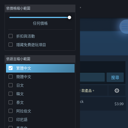
登入
依價格縮小範圍
任何價格
商店
折扣與活動
社群
隱藏免費遊玩項目
發行商: Sweet Slush Games
關於
依語言縮小範圍
排序依據
相關性
繁體中文
客服
簡體中文
搜尋
日文
變更語言
1 項相符的搜尋結果。 已根據您的偏好設定排除 2 款產品。
韓文
取得 Steam 行動應用程式
Lyantei - Original Soundtrack
泰文
$3.99
阿拉伯文
檢視電腦版網頁
印尼語
馬來文