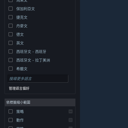
保加利亞文
捷克文
丹麥文
德文
英文
西班牙文 - 西班牙
西班牙文 - 拉丁美洲
希臘文
管理語言偏好
依標籤縮小範圍
© Valve Corporation. 版權所有。所有商標皆為個別所有
策略
權人在美國與其它國家（地區）之財產。
隱私權政策
|
法律聲明
|
輔助功能
|
Steam 訂戶協議
|
退款
|
動作
Cookie