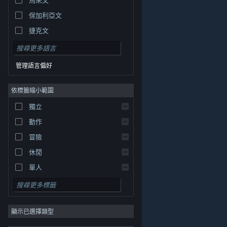
保加利亞文
捷克文
丹麥文
德文
管理語言偏好
英文
依標籤縮小範圍
西班牙文 - 西班牙
西班牙文 - 拉丁美洲
獨立
希臘文
動作
冒險
休閒
單人
模擬
© Valve Corporation. 版權所有。所有商標皆為個別所有
角色扮演
權人在美國與其它國家（地區）之財產。
隱私權政策
|
法律聲明
|
輔助功能
|
Steam 訂戶協議
|
退款
|
顯示已選擇類型
策略
Cookie