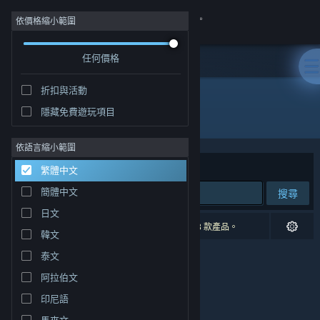
登入
依價格縮小範圍
任何價格
商店
折扣與活動
社群
隱藏免費遊玩項目
發行商: Spin Slash
關於
依語言縮小範圍
排序依據
相關性
繁體中文
客服
簡體中文
搜尋
日文
變更語言
0 項相符的搜尋結果。 已根據您的偏好設定排除 3 款產品。
韓文
取得 Steam 行動應用程式
泰文
阿拉伯文
檢視電腦版網頁
印尼語
馬來文