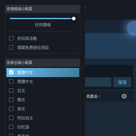
登入
依價格縮小範圍
任何價格
商店
折扣與活動
社群
隱藏免費遊玩項目
發行商: PodPal Games
關於
依語言縮小範圍
排序依據
相關性
繁體中文
客服
簡體中文
搜尋
日文
變更語言
0 項相符的搜尋結果。 已根據您的偏好設定排除 1 款產品。
韓文
取得 Steam 行動應用程式
泰文
阿拉伯文
檢視電腦版網頁
印尼語
馬來文