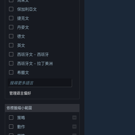
保加利亞文
捷克文
丹麥文
德文
英文
西班牙文 - 西班牙
西班牙文 - 拉丁美洲
希臘文
管理語言偏好
依標籤縮小範圍
© Valve Corporation. 版權所有。所有商標皆為個別所有
策略
權人在美國與其它國家（地區）之財產。
隱私權政策
|
法律聲明
|
輔助功能
|
Steam 訂戶協議
|
退款
|
動作
Cookie