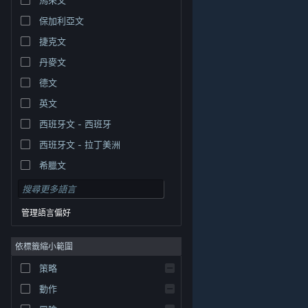
保加利亞文
捷克文
丹麥文
德文
英文
西班牙文 - 西班牙
西班牙文 - 拉丁美洲
希臘文
管理語言偏好
依標籤縮小範圍
© Valve Corporation. 版權所有。所有商標皆為個別所有
策略
權人在美國與其它國家（地區）之財產。
隱私權政策
|
法律聲明
|
輔助功能
|
Steam 訂戶協議
|
退款
|
動作
Cookie