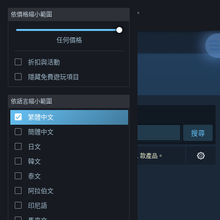
登入
依價格縮小範圍
任何價格
商店
折扣與活動
社群
隱藏免費遊玩項目
發行商: Omnitale
關於
依語言縮小範圍
排序依據
相關性
繁體中文
客服
簡體中文
搜尋
日文
變更語言
0 項相符的搜尋結果。 已根據您的偏好設定排除 1 款產品。
韓文
取得 Steam 行動應用程式
泰文
阿拉伯文
檢視電腦版網頁
印尼語
馬來文