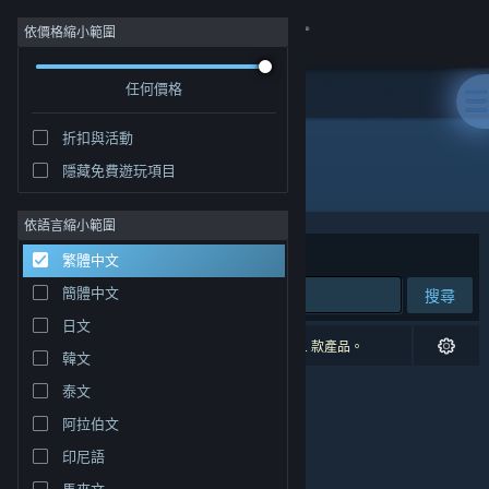
登入
依價格縮小範圍
任何價格
商店
折扣與活動
社群
隱藏免費遊玩項目
發行商: Lost Relic Games
關於
依語言縮小範圍
排序依據
相關性
繁體中文
客服
簡體中文
搜尋
日文
變更語言
0 項相符的搜尋結果。 已根據您的偏好設定排除 1 款產品。
韓文
取得 Steam 行動應用程式
泰文
阿拉伯文
檢視電腦版網頁
印尼語
馬來文