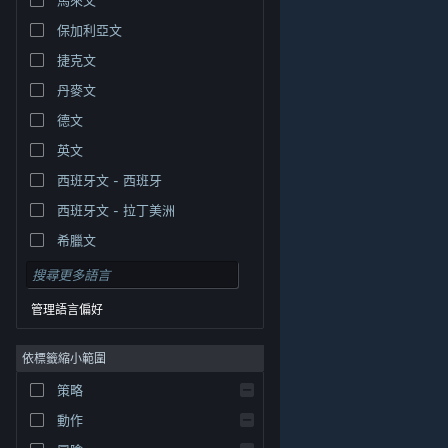
保加利亞文
捷克文
丹麥文
德文
英文
西班牙文 - 西班牙
西班牙文 - 拉丁美洲
希臘文
管理語言偏好
依標籤縮小範圍
© Valve Corporation. 版權所有。所有商標皆為個別所有
策略
權人在美國與其它國家（地區）之財產。
隱私權政策
|
法律聲明
|
輔助功能
|
Steam 訂戶協議
|
退款
|
動作
Cookie