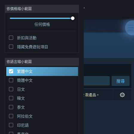
登入
依價格縮小範圍
任何價格
商店
折扣與活動
社群
隱藏免費遊玩項目
發行商: LiLy's Revenge
關於
依語言縮小範圍
排序依據
相關性
繁體中文
客服
簡體中文
搜尋
日文
變更語言
0 項相符的搜尋結果。 已根據您的偏好設定排除 2 款產品。
韓文
取得 Steam 行動應用程式
泰文
阿拉伯文
檢視電腦版網頁
印尼語
馬來文