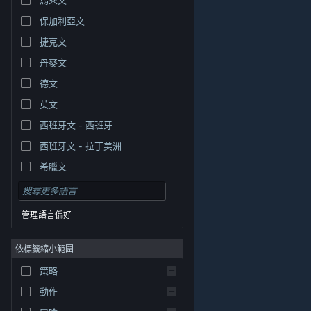
保加利亞文
捷克文
丹麥文
德文
英文
西班牙文 - 西班牙
西班牙文 - 拉丁美洲
希臘文
管理語言偏好
依標籤縮小範圍
© Valve Corporation. 版權所有。所有商標皆為個別所有
策略
權人在美國與其它國家（地區）之財產。
隱私權政策
|
法律聲明
|
輔助功能
|
Steam 訂戶協議
|
退款
|
動作
Cookie