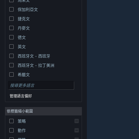
保加利亞文
捷克文
丹麥文
德文
英文
西班牙文 - 西班牙
西班牙文 - 拉丁美洲
希臘文
管理語言偏好
依標籤縮小範圍
© Valve Corporation. 版權所有。所有商標皆為個別所有
策略
權人在美國與其它國家（地區）之財產。
隱私權政策
|
法律聲明
|
輔助功能
|
Steam 訂戶協議
|
退款
|
動作
Cookie