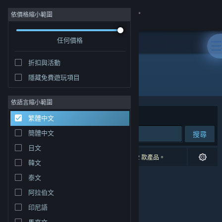
登入
依價格縮小範圍
任何價格
商店
折扣與活動
社群
隱藏免費遊玩項目
發行商: KMG
關於
依語言縮小範圍
排序依據
相關性
繁體中文
客服
簡體中文
搜尋
日文
變更語言
0 項相符的搜尋結果。 已根據您的偏好設定排除 2 款產品。
韓文
取得 Steam 行動應用程式
泰文
阿拉伯文
檢視電腦版網頁
印尼語
馬來文